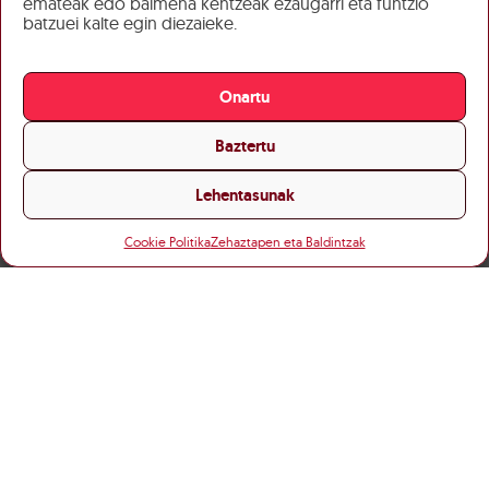
emateak edo baimena kentzeak ezaugarri eta funtzio
batzuei kalte egin diezaieke.
Onartu
Baztertu
Lehentasunak
Cookie Politika
Zehaztapen eta Baldintzak