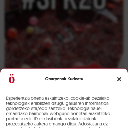
Onarpenak Kudeatu
Esperientzia onena eskaintzeko, cookie-ak bezalako
teknologiak erabiltzen ditugu gailuaren informazioa
gordetzeko eta/edo sartzeko. Teknologia hauei
emandako baimenak webgune honetan arakatzeko
portaera edo ID esklusiboak bezalako datuak
prozesatzeko aukera emango digu. Adostasuna ez