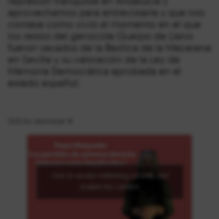
represión franquista en Andalucía y
aprovechamos para entrevistarla y que nos
contase como vivió el momento en el que
los restos del genocida Queipo de Llano
fueron sacados de la Basílica de la Macarena
en Sevilla y su valoración de la Ley de
Memoria Democrática aprobada en el
estado español.
2022-ko abenduak 18
Click to accept marketing cookies and
enable this content