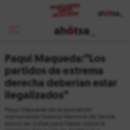
ah
ö
tsa
_
Paqui Maqueda:”Los
partidos de extrema
derecha deberían estar
ilegalizados”
Paqui Maqueda de la asociación
memorialista Nuestra Memoria de Sevilla
estuvo en Iruñea para hablar sobre la