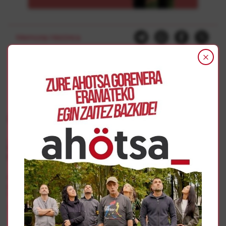
Memoria Histórica
Gehiago
Memoria Histórica
50 años después, la pregunta sigue sin respuesta:
Montejurra ¿quién estuvo detrás?
Carta abierta a Fernando Martínez. Secretario de Estado
de Memoria Democrática
Memoria Histórica
Koldo Amatria y Yolanda Ansó
Portavoces de la Agrupación de Asociaciones memorialistas por el
derribo de los Caídos