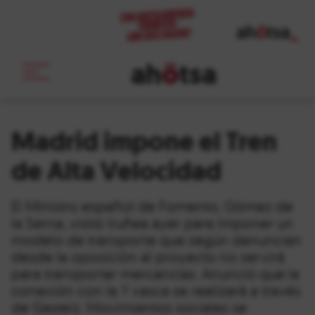
ah
ö
tsa
_
Madrid impone el Tren
de Alta Velocidad
El Ministro español de Fomento, Gómez de
la Serna, visitó Iruñea ayer para imponer un
modelo de transporte que según denuncian
desde la oposición al proyecto no servirá
para transportar mercancías. Anunció que la
conexión con la Y vasca se realizará a través
de Gasteiz. Movimientos sociales se