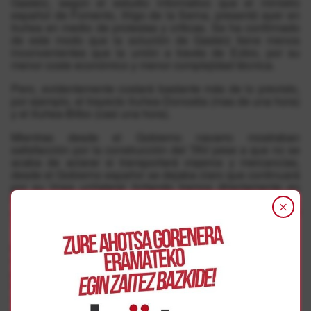
Gasteiz, según el estudio informativo que el ministro
español de Fomento, Iñigo de la Serna, presentó ayer en
Iruñea en medio de protestas y críticas. Se ha confirmado
de este modo que la solución de Gasteiz tiene menos
inconvenientes que la unión a través de Ezkio, por su
menor coste económico y menor complejidad técnica.
Pero, evidentemente costará bastante más de lo previsto,
por ejemplo, el trayecto Iruñea-Donostia (mas de una hora)
y el Iruñea-Bilbo (casi una hora).
Mientras desde el Gobierno navarro mostraban
satisfacción por la construcción del TAV pese a que no se
acaba de aclarar si transportará viajeros y mercancías,
desde el Gobierno español se dejaba claro que continuará
por su línea unilateral licitando tramos directamente en
Nafarroa «como en el resto de comunidades autónomas»,
sin aclarar si van a suscribir un nuevo convenio sobre el
TAV con Nafarroa.
Mientras todo esto ocurría dentro de la Delegación del
Gobierno español, un centenar de personas convocadas
por la Iniciativa por el tren, entre ellas miembros de tres de
los cuatro partidos que apoyan al Gobierno de Nafarroa
(EH Bildu, Podemos e I-E) y ediles de Aranzadi,
protestaban contra el proyecto y la «imposición» del TAV.