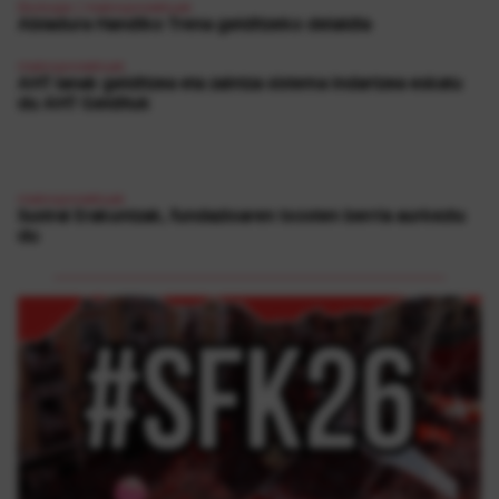
Ekologia
|
makroproiektuak
Abiadura Handiko Trena gelditzeko deialdia
makroproiektuak
AHT lanak gelditzea eta zaintza sistema indartzea eskatu
du AHT Geldituk
makroproiektuak
Sustrai Erakuntzak, fundazioaren txosten berria aurkeztu
du