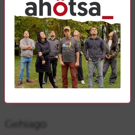
Tras una pancarta con el lema ‘No a la imposición del TAV,
Nafarroak erabaki’, los manifestantes -entre quienes
también había representantes de los sindicatos ELA, LAB
y STEILAS- corearon lemas en contra del proyecto y
sostenían carteles con lemas como ‘El dinero del TAV para
gasto social’ o ‘155 ni en Cataluña ni en Iruñea’.
En declaraciones a los periodistas, Martin Zelaia explicó
que el ministro traía “una imposición de un tren que
Navarra no necesita», que «va a transportar solo
pasajeros y que tendrá “graves efectos
medioambientales”. Desde la Iniciativa por el tren
volvieron a insistir en la necesidad de un tren público y
social basado en las actuales infraestructuras.
Gehiago