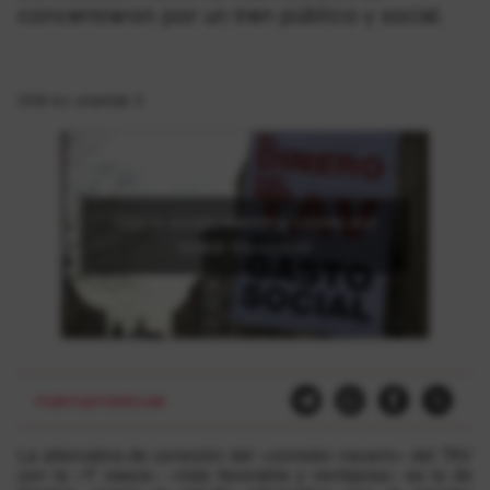
concentraron por un tren público y social.
2018-ko urtarrilak 9
Click to accept marketing cookies and
enable this content
makroproiektuak
La alternativa de conexión del «corredor navarro» del TAV
con la «Y vasca» «más favorable y ventajosa» es la de