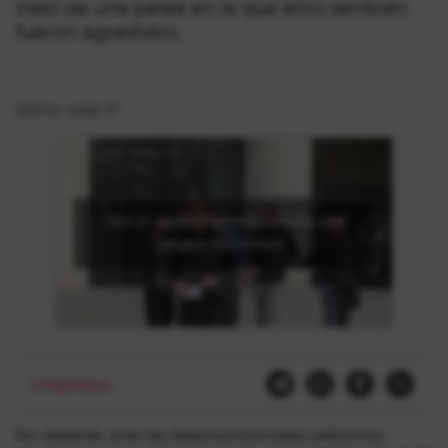
trató de una pelea en la que ellos también
fueron agredidos.
2015-ko urriak 27
Click to accept marketing cookies and
enable this content
Errepresioa
No obstante, ante las desproporcionadas peticiones