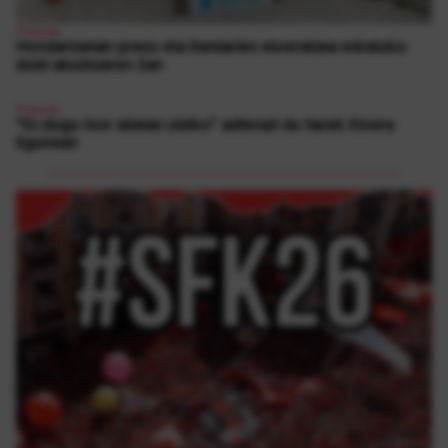
Presoak
Hondartzetan preso eta iheslarien etxeratzea eskatuko
dute abuztuaren 2an
Presoak
“Ez dugu inor atzean utziko” adierazi du Sarek Etxera
Egunean