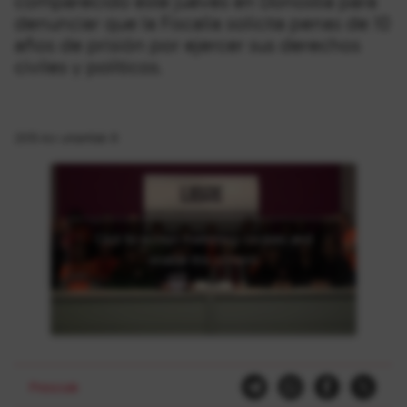
comparecido este jueves en Donostia para
denunciar que la Fiscalía solicita penas de 10
años de prisión por ejercer sus derechos
civiles y políticos.
2015-ko urtarrilak 8
Click to accept marketing cookies and
enable this content
Presoak