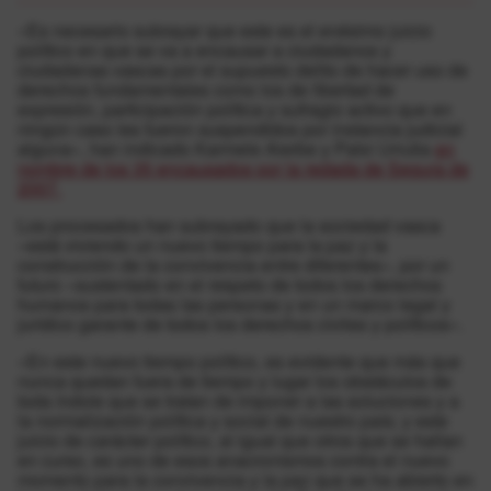
«Es necesario subrayar que este es el enésimo juicio
político en que se va a encausar a ciudadanos y
ciudadanas vascas por el supuesto delito de hacer uso de
derechos fundamentales como los de libertad de
expresión, participación política y sufragio activo que en
ningún caso les fueron suspendidos por instancia judicial
alguna», han indicado Karmele Aierbe y Patxi Urrutia
en
nombre de los 35 encausados por la redada de Segura de
2007.
Los procesados han subrayado que la sociedad vasca
«está viviendo un nuevo tiempo para la paz y la
construcción de la convivencia entre diferentes», por un
futuro «sustentado en el respeto de todos los derechos
humanos para todas las personas y en un marco legal y
jurídico garante de todos los derechos civiles y políticos».
«En este nuevo tiempo político, es evidente que más que
nunca quedan fuera de tiempo y lugar los obstáculos de
toda índole que se tratan de imponer a las soluciones y a
la normalización política y social de nuestro país; y este
juicio de carácter político, al igual que otros que se hallan
en curso, es uno de esos anacronismos contra el nuevo
momento para la convivencia y la paz que se ha abierto en