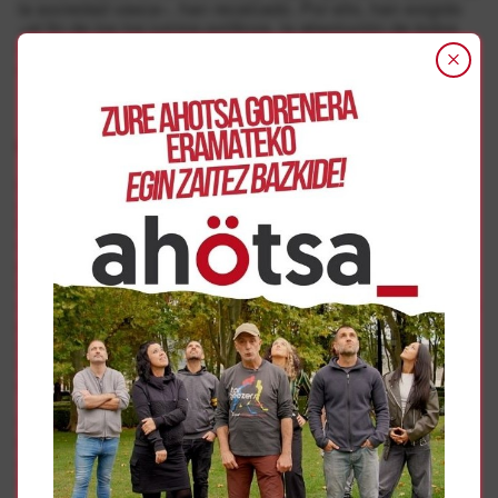
la sociedad vasca», han recalcado. Por ello, han exigido
«el fin de los los juicios políticos. la absolución de todos
los encausados y encausadas y el fin de las
encarcelaciones».
Movilizaciones en Nafarroa
Las movilizaciones contra este nuevo proceso judicial
contra el independentismo vasco comenzarán este mismo
fin de semana. Todas las personas acusadas en este
macrosumario partirán hacia Madrid el domingo desde el
polígono Zuatzu de Donostia (17.00), donde se realizará
un pequeño acto. Además, han llamado a participar en las
concentraciones que tendrán lugar el próximo lunes en los
pueblos de los encausados y encausadas. En Iruñea, hay
dos citas: la primera a las 10 de la mañana ante la
Delegación del Gobierno y la segunda a las 20:00 ante la
sede del PP, y a las 19:00 en Antsoain y Txantrea.
Como en anteriores juicios, se harán concentraciones
todos los días que haya sesión de 10 a 12 de la mañana
ante la Delegación del Gobierno en Iruñea. A parte del
lunes 12, el martes 13 y el miércoles 14 se realizarán