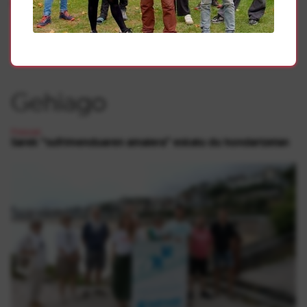
movilizaciones.
Gehiago
Presoak
Sarek “sufrimenduaren amaiera” eskatu du hondartzetan