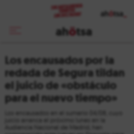
ah
ö
tsa
_
Los encausados por la
redada de Segura tildan
el juicio de «obstáculo
para el nuevo tiempo»
Los encausados en el sumario 04/08, cuyo
juicio arranca el próximo lunes en la
Audiencia Nacional de Madrid, han