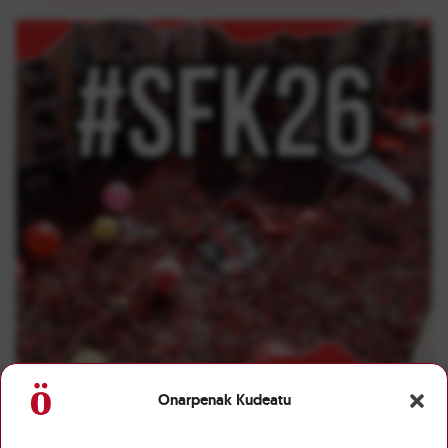
Onarpenak Kudeatu