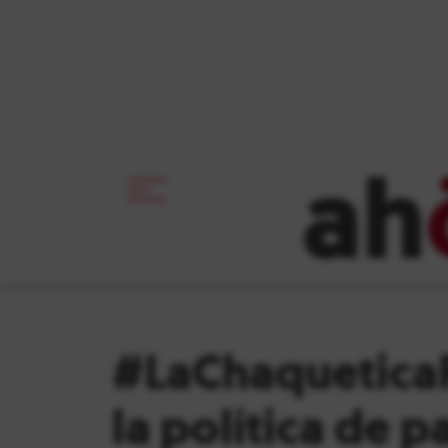
ah
#LaChaqueticaF
la política de 