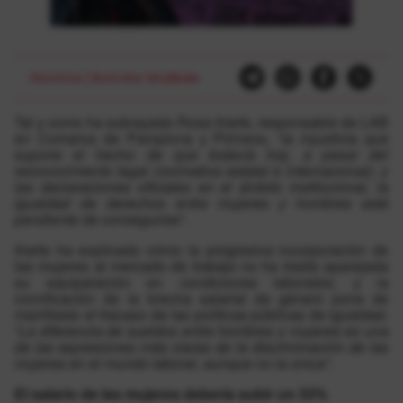
Abortoa
|
Borroka Sindikala
Tal y como ha subrayado Rosa Iriarte, responsable de LAB
en Comarca de Pamplona y Pirineos, “
la injusticia que
supone el hecho de que todavía hoy, a pesar del
reconocimiento legal (normativa estatal e internacional), y
las declaraciones oficiales en el ámbito institucional, la
igualdad de derechos entre mujeres y hombres esté
pendiente de conseguirse
”.
Iriarte ha explicado cómo la progresiva incorporación de
las mujeres al mercado de trabajo no ha traído aparejada
su equiparación en condiciones laborales; y la
cronificación de la brecha salarial de género pone de
manifiesto el fracaso de las políticas públicas de igualdad.
“
La diferencia de sueldos entre hombres y mujeres es una
de las expresiones más claras de la discriminación de las
mujeres en el mundo laboral, aunque no la única
”.
El salario de las mujeres debería subir un 33%