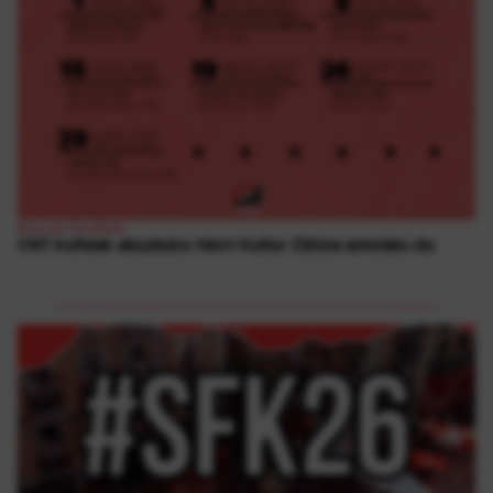
Borroka Sindikala
CNT Iruñeak abuztuko Herri Kultur Zikloa antolatu du