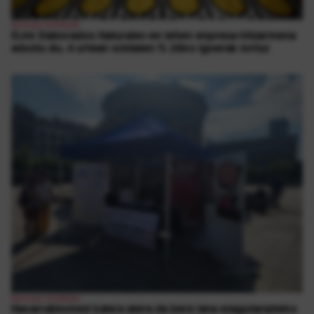
Borroka Sindikala
ELAk Elaborados Naturales-en lehen enpresa-hitzarmena
adostu du, 4 urtean soldaten % 26ko igoerak lortuz
Borroka Sindikala
Navarrabiomed kalera atera da bere lana ezagutarazteko