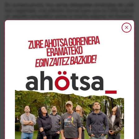
En consecuencia, hoy varias delegadas sindicales de LAB
han registrado una petición formal para que la CEN realice
un estudio exhaustivo sobre la brecha salarial en Navarra.
Así mismo, en los próximos días, en todas las empresas
donde LAB tiene representación sindical solicitarán que
se analice y se dé a conocer las condiciones laborales en
las que desarrollamos nuestra actividad las mujeres y
hombres de cada plantilla. Desde LAB piensan que es
mucho lo que se puede hacer desde los centros de
trabajo, y por ello quieren conocer la verdadera realidad
de cada empresa. “
Con estos datos, se estará en
condiciones de realizar un diagnóstico inicial sobre la
situación de las trabajadoras en cada empresa, para
después abordar en el marco de la representación sindical
las medidas a acordar para hacer frente a la problemática
detectada
“.
Por último, Iriarte ha querido subrayar la necesidad de las
mujeres trabajadoras de empoderarse y de fortalecer la
lucha sindical y feminista. “
De hecho, hacemos un
llamamiento a participar en la Huelga Feminista
convocada para el 8 de marzo y en todas las
movilizaciones convocadas por el movimiento feminista.
Es hora de que las mujeres ocupemos la calle
reivindicando unas condiciones laborales y de vida