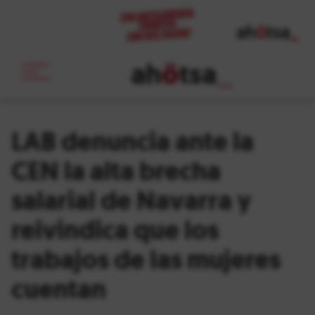
ah
ö
tsa
_
LAB denuncia ante la
CEN la alta brecha
salarial de Navarra y
reivindica que los
trabajos de las mujeres
cuentan