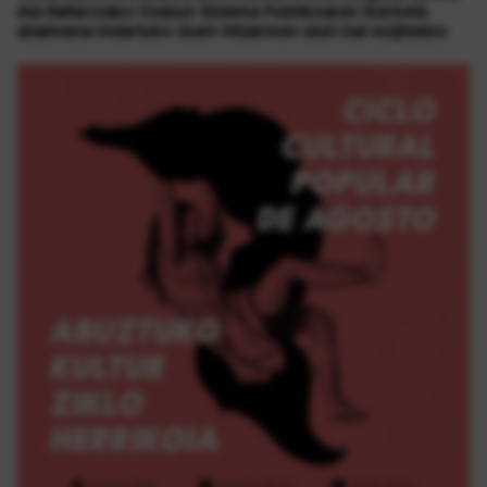
eta Nafarroako Osasun Sistema Publikoaren ikerketa
ahalmena indartuko duen hitzarmen duin bat exijitzeko