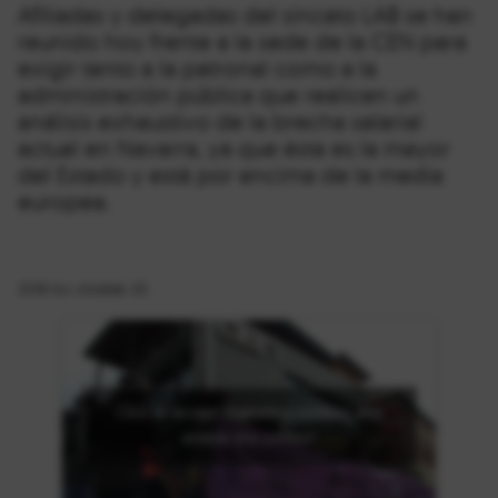
Afiliadas y delegadas del sincato LAB se han
reunido hoy frente a la sede de la CEN para
exigir tanto a la patronal como a la
administración pública que realicen un
análisis exhaustivo de la brecha salarial
actual en Navarra, ya que ésta es la mayor
del Estado y está por encima de la media
europea.
2018-ko otsailak 20
Click to accept marketing cookies and
enable this content