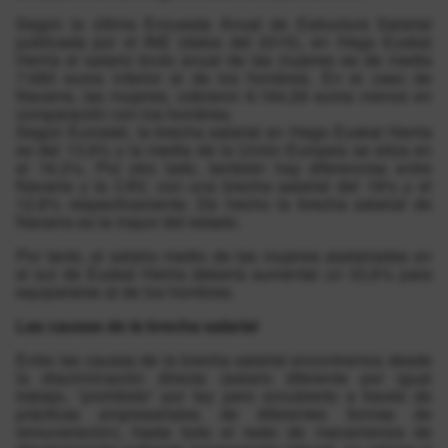
Según la última Encuesta Anual de Estructura Salarial
publicada por el INE (datos del 2015), en Hego Euskal
Herria el salario bruto anual de las mujeres es de media
7.680 euros inferior al de los hombres. En el caso de
Navarra, las mujeres, cobraron 8.164,29 euros menos en
comparación con los hombres.
Según Eurostat, la brecha salarial en Hego Euskal Herria
es del 13,9% y la media de la Unión Europea se sitúa en
el 16,3%. Por otro lado, también hay diferencias entre
Navarra y la CAV, con una brecha salarial del 18% y el
12,8% respectivamente. De hecho la brecha salarial de
Navarra es la mayor del estado.
Por tanto, el salario medio de las mujeres asalariadas en
el sur de Euskal Herria debería aumentar un 33,6% para
equipararse al de los hombres.
Las causas de la brecha salarial
Entre las causas de la brecha salarial encontramos desde
la discriminación directa (salario diferente por igual
trabajo, “prohibido” por ley pero encubierto a través de
prácticas empresariales de diferentes formas de
remuneración), hasta todo el resto de mecanismos de