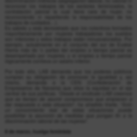
discriminación indirecta (segregación laboral, no valorar ni
reconocer los trabajos de los sectores feminizados, la
contratación parcial la cual tiene cara de mujer, no
reconociendo ni repartiendo la responsabilidad de los
trabajos de cuidados…).
Es sabido y está demostrado que los colectivos formados
mayoritariamente por mujeres trabajadoras los sueldos
son inferiores y estos trabajos están minusvalorados. Por
ejemplo, actualmente en el conjunto del sur de Euskal
Herria más de ¾ partes del empleo a tiempo parcial es
desempeñado por mujeres; y el empleo a tiempo parcial
lógicamente conlleva un salario inferior.
Por todo ello, LAB demanda que los poderes públicos
cumplan su obligación de promover la igualdad y, así
mismo, demanda a la CEN (Confederación de
Empresarios de Navarra) que sitúe la equidad en el eje
central de sus políticas. “
Desde el sindicato LAB creemos
que es tiempo de asumir compromisos que empiecen a
dar respuesta a esta situación
”, ha añadido Iriarte. “
Solo
un conocimiento real de estas situaciones puede
posibilitar la asunción de medidas que pongan fin a la
discriminación laboral de las mujeres
”.
8 de marzo, huelga feminista