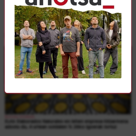
Gehiago
Borroka Sindikala
ELAk Elaborados Naturales-en lehen enpresa-hitzarmena
adostu du, 4 urtean soldaten % 26ko igoerak lortuz