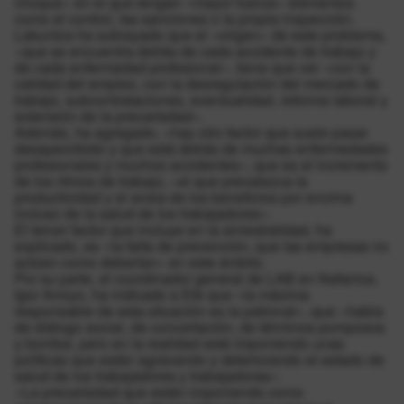
choque» en el que tengan «mayor fuerza» elementos
como el control, las sanciones o la propia inspección.
Lakuntza ha subrayado que el «origen» de este problema,
«que se encuentra detrás de cada accidente de trabajo y
de cada enfermedad profesional», tiene que ver «con la
calidad del empleo, con la desregulación del mercado de
trabajo, subcontrataciones, eventualidad, reforma laboral y
extensión de la precariedad».
Además, ha agregado, «hay otro factor que suele pasar
desapercibido y que está detrás de muchas enfermedades
profesionales y muchos accidentes», que es el incremento
de los ritmos de trabajo, «el que prevalezca la
productividad y el ansia de los beneficios por encima
incluso de la salud de los trabajadores».
El tercer factor que incluye en la siniestralidad, ha
explicado, es «la falta de prevención, que las empresas no
actúen como deberían» en este ámbito.
Por su parte, el coordinador general de LAB en Nafarroa,
Igor Arroyo, ha indicado a Efe que «la máxima
responsable de esta situación es la patronal», que «habla
de diálogo social, de concertación, de términos pomposos
y bonitos, pero en la realidad está imponiendo unas
políticas que están agravando y deteriorando el estado de
salud de los trabajadores y trabajadoras».
«La precariedad que están imponiendo como