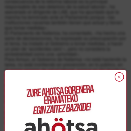
consecuencia de la reforma laboral es la principal
responsable de ese deterioro de la salud laboral», ha
aseverado el dirigente de LAB, que ha apuntado que la
marcha ha terminado ante el Parlamento porque «las
instituciones navarras también tienen que actuar y tienen
que tomar medidas».
El Parlamento de Nafarroa, ha comentado, «ha hecho una
serie de declaraciones, ha expresado su preocupación por
el tema, ha instado al Gobierno a tomar medidas, a hacer
un plan de ‘accidentes cero’», pero no considera la
siniestralidad como una «prioridad».
Para Arroyo, el Gobierno de Nafarroa «no está haciendo la
tarea, no está invirtiendo en prevención, en lo público, en
el propio servicio de salud laboral, porque es ahí donde se
tienen que desarrollar las actividades de prevención y de
vigilancia de la salud».
En ese sentido, ha asegurado que, mientras Nafarroa no
tenga las competencias en materia de inspección y pueda
legislar sobre esta materia, «difícilmente va a poder
terminar con este fenómeno».
«Se debe actuar desde lo publico en clave de prevención,
pero junto con ello pensamos que hay que abrir el debate
sobre una inspección de trabajo propia y una legislación
laboral propia en Navarra», ha concluido.