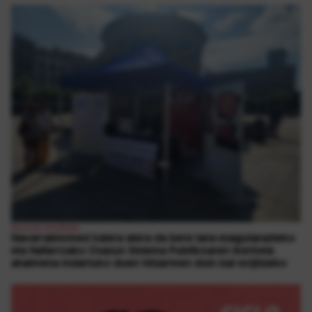
Borroka Sindikala
Navarrabiomed kalera atera da bere lana ezagutarazteko
eta Nafarroako Osasun Sistema Publikoaren ikerketa
ahalmena indartuko duen hitzarmen duin bat exijitzeko