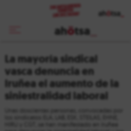
ah
ö
tsa
_
La mayoría sindical
vasca denuncia en
Iruñea el aumento de la
siniestralidad laboral
Unas doscientas personas, convocadas por
los sindicatos ELA, LAB, ESK, STEILAS, EHNE,
HIRU y CGT, se han manifestado en Iruñea