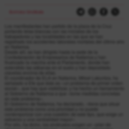
Borroka Sindikala
Los manifestantes han partido de la plaza de la Cruz
portando telas blancas con las iniciales de los
trabajadores y las localidades en las que se han
registrado los accidentes laborales mortales del último año
en Nafarroa.
Desde allí, se han dirigido hasta la sede de la
Confederación de Empresarios de Nafarroa y han
finalizado la marcha ante el Parlamento, donde han
extendido las sábanas en el suelo y han depositado
claveles encima de ellas.
El coordinador de ELA en Nafarroa, Mitxel Lakuntza, ha
señalado a Efe que éste es «un problema de primer orden
social», que hay que visibilizar, y ha hecho un llamamiento
al Gobierno de Nafarroa a que «tome medidas concretas
en este problema».
El Gobierno de Nafarroa, ha declarado, «tiene que situar
este problema como una prioridad y no puede
contemporizar con una cuestión de este tipo, que exige un
esfuerzo y una centralidad mayor».
Por ello, ha dicho, los sindicatos exigen un «plan de