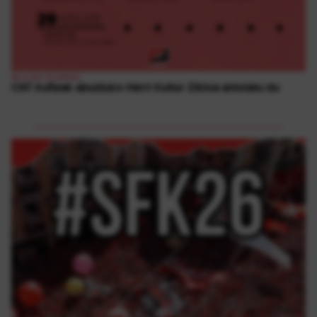
Borroka Sindikala
CNT Iruñeak abuztuko Herri Kultur Zikloa antolatu du