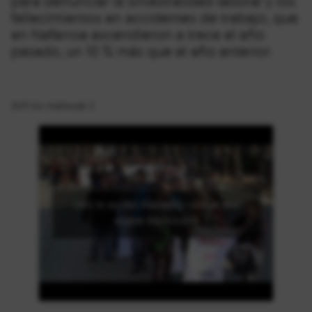
para denunciar la siniestralidad laboral y los
fallecimientos en accidentes de trabajo, que
en Nafarroa ascendieron a trece el año
pasado, un 10 % más que el año anterior.
2017-ko martxoak 2
Click to accept marketing cookies and
enable this content