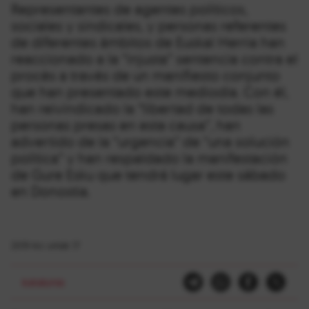
Representantes de agentes políticos,
sociales y sindicales, y personas referentes
de diferentes ámbitos de Euskal Herria han
reaccionado a la “injusta” sentencia contra el
procès a través de un manifiesto conjunto
que han presentado este mediodía. Con él,
han reivindicado la “libertad de todas las
personas presas en esta causa”, han
advertido de la “urgencia” de “una solución
política” y han respaldado la manifestación
de Gure Esku que tendrá lugar este sábado
en Donostia.
2019-ko urriak 17
katalunia