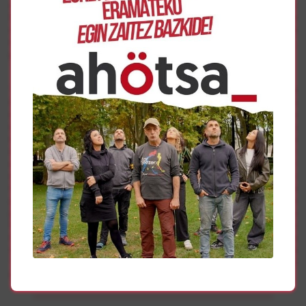
condena a las y los líderes sociales y políticos catalanes y
tienen el convencimiento de que esta sentencia trae
consigo “graves consecuencias con respecto a los
derechos fundamentales y las libertades democráticas”,
por lo que reivindican
la libertad de todas las personas presas en esta causa.
“En democracia, no se pueden criminalizar ni las
movilizaciones democráticas y pacíficas, ni tampoco la
disidencia política”, enfatizan. Por ello, apuestan “por una
solución democrática que contemple hacer posible la
decisión libre y democrática de la ciudadanía catalana
sobre su futuro. Es una tarea urgente”, aseguran. Creen
que la gran mayoría de de la sociedad vasca está a favor
de una solución política, y que lo que está ocurriendo en
Catalunya interpela también al pueblo vasco. “La
gravedad de la situación nos interpela a todas las
personas que estimamos la democracia, la justicia y las
libertades, con independencia de nuestras opciones
ideológicas”. En este sentido, animan a tomar parte en la
manifestación que el sábado y bajo el lema
“Erreferenduma ez da delitua | Askatasuna”, recorrerá las
calles de Donostia partiendo a las 17.30 desde el Antiguo.