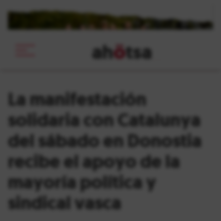
ah
ö
tsa
_
La manifestación
solidaria con Catalunya
del sábado en Donostia
recibe el apoyo de la
mayoría política y
sindical vasca