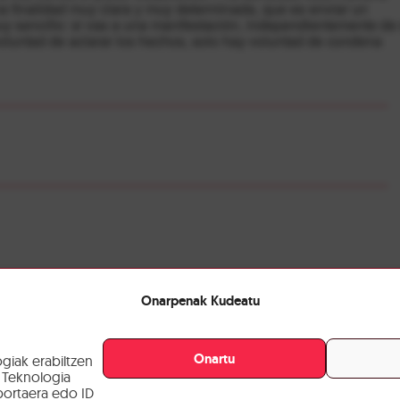
a finalidad muy clara y muy determinada, que es enviar un
 sencillo: si vas a una manifestación, independientemente de 
voluntad de aclarar los hechos, solo hay voluntad de condena
Onarpenak Kudeatu
oa
Autogestioa
a hustearen aurkako
Muskerra gunea hustu izana
tazioa
salatu du Arrotxapeak
Onartu
giak erabiltzen
 Teknologia
ortaera edo ID