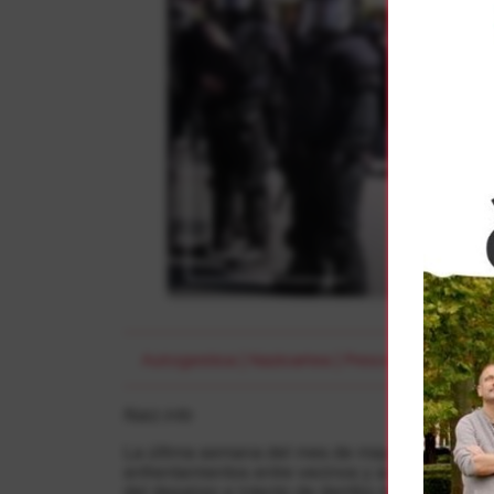
Click to
Autogestioa
|
Nazioartea
|
Presoak
Naiz.info
La última semana del mes de mayo de 2014 ser
enfrentamientos entre vecinos y activistas, po
del desalojo e intento de derribo del Centre Soc