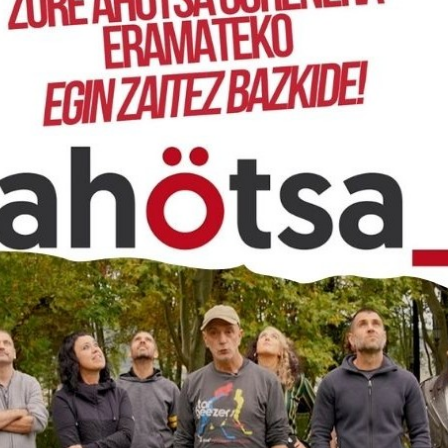
 accept marketing cookies and
enable this content
á largamente recordada en Barcelona por los duros
r un lado, y los Mossos d’Esquadra, por otro, como consecuencia
ial Autogestionat Can Vies, un centro situado en el barrio de