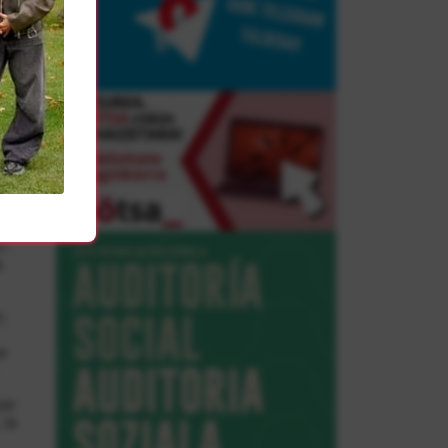
os
ese
15
».
s
,
e
que
 la