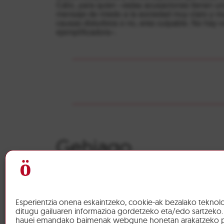
Cáliz, para quien «estas acusaciones tienen un
mensaje de miedo a la sociedad muy claro y muy
causas disturbios o no, eres culpable. No hay 
ejemplificadora».
Gehiago
Presoak
Autogesti
Sarek “sufrimenduaren amaiera”
Muskerr
eskatu du hondartzetan
manifes
Esperientzia onena eskaintzeko, cookie-ak bezalako teknolo
ditugu gailuaren informazioa gordetzeko eta/edo sartzeko.
hauei emandako baimenak webgune honetan arakatzeko p