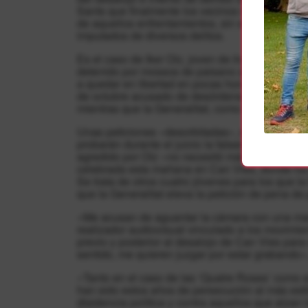
Sants que finalmente los vecinos recuperaron y
de aquellos enfrentamientos, sin embargo, sig
imputados de diversos delitos.
Es el caso de Iker Oiz, joven de Iruñea reside
detenido por mossos de paisano al salir de su 
a quedar en libertad en pocas horas, el proceso
de octubre acusado de desórdenes y agresión a 
mientras que la Generalitat, como acusación pa
Unas peticiones «desorbitadas», según el abo
probarán durante el juicio la falsedad de las 
agredido por Oiz «no necesitó más que una prim
celebrada esta mañana en Can Vies, donde ha 
Se trata de otros cuatro jóvenes para los que la
que la Generalitat eleva la petición de pena de 
«Me acusan de aguantar la cámara con una mano
realizador audiovisual vinculado a los movimie
previo y posterior al desalojo de Can Vies para
sentido, me quieren juzgar por estar grabando»
«Tanto en el caso de las ‘Quatre Roses’ como 
han sido estos años de persecución al más esti
disidencia política y contra aquellos que alzan