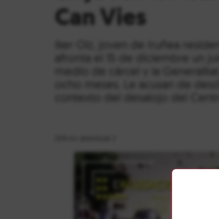
Can Vies
Iker Oiz, joven de Iruñea reside
afronta el 15 de diciembre un jui
medio de cárcel y la Generalitat
ocho meses. Le acusan de desór
contexto del desalojo del Centr
2015-ko abenduak 2