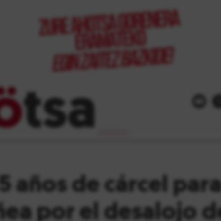
ö
tsa
_
 5 años de cárcel par
ñea por el desalojo d