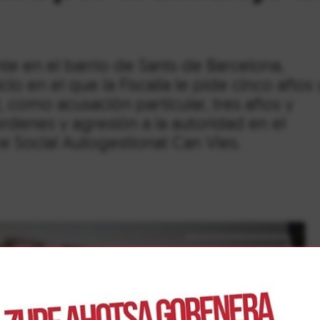
nte en el barrio de Sants de Barcelona,
cio en el que la Fiscalía le pide cinco años 
, como acusación particular, tres años y
denes y agresión a la autoridad en el
e Social Autogestionat Can Vies.