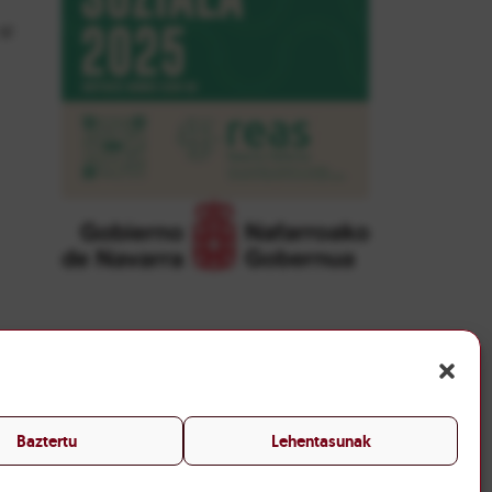
si
Baztertu
Lehentasunak