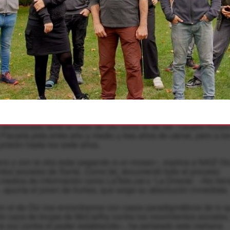
 que en la actualidad ya ha retomado las actividades. Los efect
uen su curso en los juzgados, donde decenas de jóvenes están
nte en Sants y miembro de la asamblea de Can Vies que fue
casa dos meses después de los incidentes, en julio de 2014. P
 judicial ha seguido su curso el joven será juzgado el próximo 
la autoridad. La Fiscalía pide cinco años y medio de cárcel
rticular, reclama una pena de tres años y ocho meses.
gado de Oiz, Eduardo Cáliz, que además de asegurar que
acusaciones, ha recordado hoy que el agente supuestamente
era asistencia». Cáliz lo ha señalado en la rueda de prensa
denunciado tanto el caso de Oiz como el de las «Quatre Roses
 Fiscalía pide entre año y medio y tres años de cárcel, pero a lo
prisión hasta los siete años.
 y con la otra estar pegando a un mosso», explica a NAIZ Oiz
ntos sociales de Sants. Como tal, documentó todo el proceso
 medios de información como LaTele.cat o ‘La Directa’. «No tien
, apunta el joven de Iruñea, que exige su absolución inmediata.
en el de Oiz nos encontramos con casos paradigmáticos de lo 
lo caza de brujas de McCarthy contra los movimientos sociales,
 la voz contra el poder establecido», ha señalado esta mañana