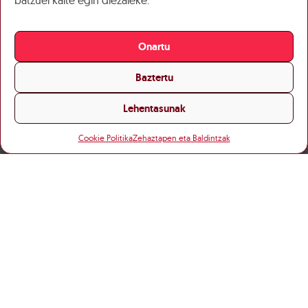
batzuei kalte egin diezaieke.
Onartu
Baztertu
Lehentasunak
Cookie Politika
Zehaztapen eta Baldintzak