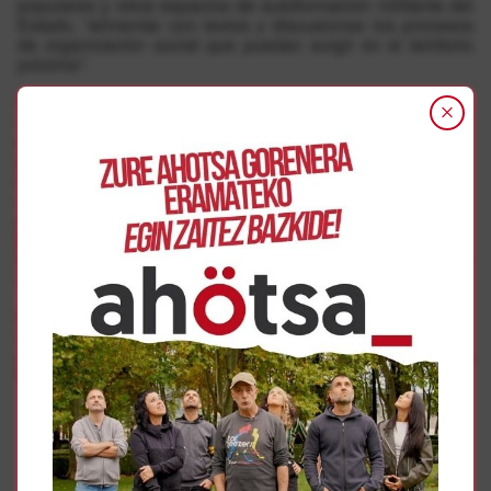
populares y otros espacios de autoformación militante del
Estado, “alimentar con textos y discusiones los procesos
de organización social que puedan surgir en el territorio
próximo”.
En el ámbito de la formación se han presentado tres
seminarios para los meses de abril y mayo: “En la trama
de la vida” sobre transición ecológica; “¿De qué sirve la
guerra?” en torno al militarismo y el futuro de Europa; y “El
efecto clase media” acerca de la presente crisis de los
equilibrios sociales. La información detallada de fechas,
ponentes y materiales puede consultarse ya
en la web
Katakrak
y ya se ha abierto ya el periodo de inscripciones.
En septiembre se presentará una nueva remesa de cursos
y seminarios en distintos formatos.
En cuanto a la investigación, se han iniciado dos trabajos:
uno en el campo de las migraciones en el Mediterráneo y
otro en el de la producción cultural local, que verán la luz a
finales de 2022.