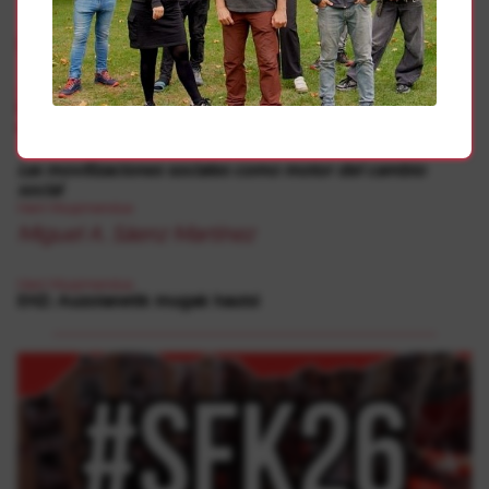
Gehiago
Herri Mugimendua
Errotxapeako Muskerra gimnasio komunala zabalik
dagoeneko
Las movilizaciones sociales como motor del cambio
social
Herri Mugimendua
Miguel A. Sáenz Martínez
Herri Mugimendua
EHZ: Auzolanetik mugak hautsi