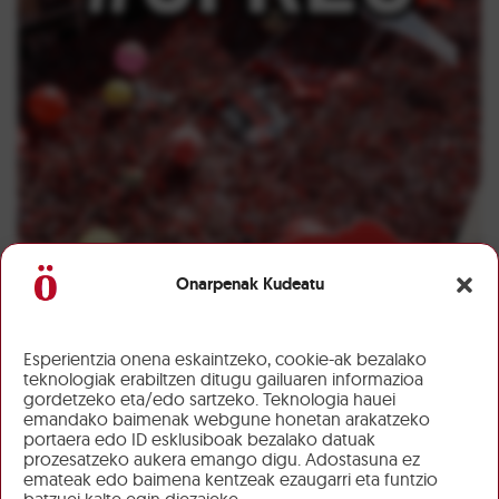
Onarpenak Kudeatu
Esperientzia onena eskaintzeko, cookie-ak bezalako
teknologiak erabiltzen ditugu gailuaren informazioa
gordetzeko eta/edo sartzeko. Teknologia hauei
emandako baimenak webgune honetan arakatzeko
portaera edo ID esklusiboak bezalako datuak
prozesatzeko aukera emango digu. Adostasuna ez
emateak edo baimena kentzeak ezaugarri eta funtzio