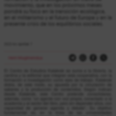
movimiento, que en los próximos meses
pondrá su foco en la transición ecológica,
en el militarismo y el futuro de Europa y en la
presente crisis de los equilibrios sociales.
2022-ko apirilak 7
Herri Mugimendua
El Centro de Estudios Katakrak se suma a la librería, la
cantina y la editorial que integran esta cooperativa, con la
formación e investigación como ejes de trabajo. Katakrak
dobla, de este modo, su apuesta por la circulación de
saberes y la producción de contenidos. Según indican
desde Katakrak, este Centro pretende consolidarse,
además, como “un agente con voz propia, conectado a la
academia y al sector del libro, pero sin depender ellos, con
capacidad de generar agenda y debate”. Su objetivo
fundamental es, en la línea de las universidades