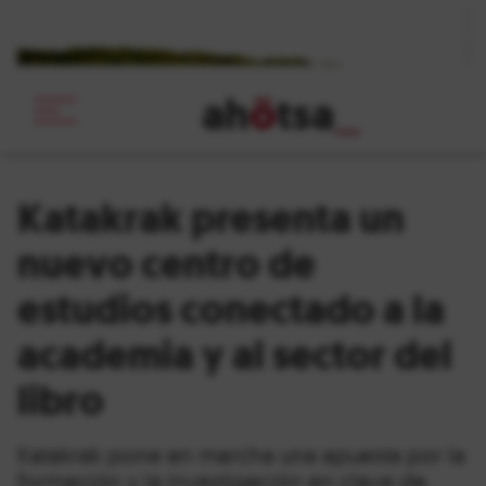
ah
ö
tsa
_
Katakrak presenta un
nuevo centro de
estudios conectado a la
academia y al sector del
libro
Katakrak pone en marcha una apuesta por la
formación y la investigación en clave de