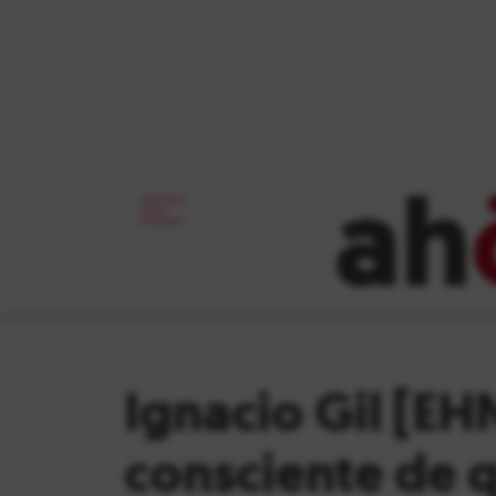
ah
Ignacio Gil [EH
consciente de q