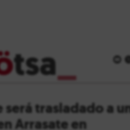
ö
tsa
_
e será trasladado a u
en Arrasate en