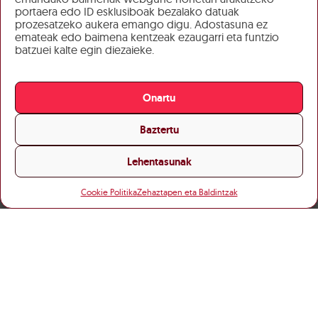
portaera edo ID esklusiboak bezalako datuak
prozesatzeko aukera emango digu. Adostasuna ez
emateak edo baimena kentzeak ezaugarri eta funtzio
batzuei kalte egin diezaieke.
Onartu
Baztertu
Lehentasunak
Cookie Politika
Zehaztapen eta Baldintzak