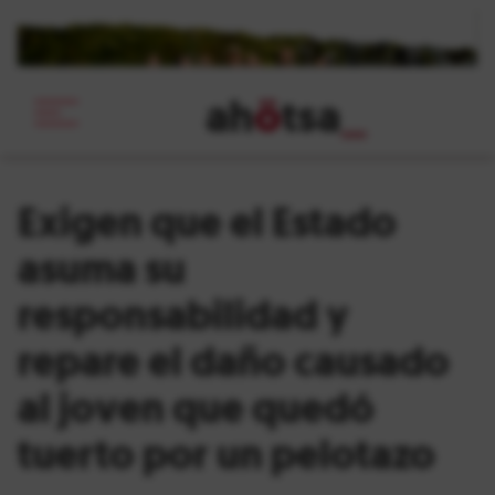
ah
ö
tsa
_
Exigen que el Estado
asuma su
responsabilidad y
repare el daño causado
al joven que quedó
tuerto por un pelotazo