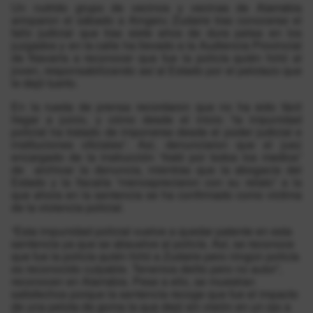
Un nutrido grupo de vecinos y vecinas de Atarrabia
arroparon el sábado a Aingeru Zudaire tras conocerse el
fallo judicial que tras siete años de dura pelea en los
juzgados y en la calle ha llevado a la Audiencia Provincial
de Navarra a reconocer que fue la policía quién hirió al
joven, responsabilizando así al Estado por el pelotazo que
le dejó tuerto.
En la rueda de prensa recordaron que no ha sido fácil
llegar a juicio, y cómo desde el inicio “la impunidad
policial ha tratado de imponerse desde el poder judicial e
instituciones oficiales”. Así, denunciaron que el juez
encargado de la instrucción “trató por todos los medios”
de archivar la denuncia, mientras que la abogacía del
Estado y la fiscalía “menospreciaron con su relato” a la
que ahora en la sentencia se ha confirmado como víctima
de la violencia policial.
“Esta impunidad policial vuelve a quedar patente en esta
sentencia ya que se absuelve al policía. Así, se reconoce
que fue la policía quién hirió a Zudaire pero ningún policía
es reconocido culpable. Tenemos delito pero no autor”,
reconocen en Atarrabia. Pese a ello, se muestran
satisfechos porque la sentencia recoge que fue el impacto
de una pelota de goma la que dejó sin visión en un ojo a