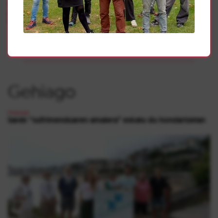
reflexión sobre el modelo policial, que no se utilicen las
pelotas de goma ni otro material letal y que desaparezcan
la Guardia Civil y la Policía española de Euskal Herria.
Gehiago
Presoak
Sarek “sufrimenduaren amaiera” eskatu du hondartzetan