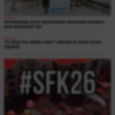
Presoak
Hondartzetan preso eta iheslarien etxeratzea eskatuko
dute abuztuaren 2an
Presoak
“Ez dugu inor atzean utziko” adierazi du Sarek Etxera
Egunean