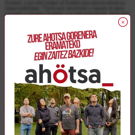
Zudaire, y por ello exigen al Estado que asuma ahora su
responsabilidad. “Tiene que reconocer y reparar el daño
causado a Aingeru Zudaire, y lo más importante, tiene que
poner todos los mecanismos a su alcance para que los
mismos no se vuelvan a repetir. En este sentido, exigimos
a la Delegación del Gobierno español en Navarra, así
como a la Policía española que comparezcan
públicamente para reconocer el daño causado y ofrecer
garantías de reparación y no repetición, así como para
ofrecer explicaciones sobre la no identificación del agente
que disparó”.
“Desde un punto de vista democrático es lamentable e
inaceptable que nadie asuma nunca la responsabilidad de
una violencia policial que genera víctimas. Los policías
nunca son responsables de sus actos aunque estos
generen consecuencias irreparables debido al
corporativismo que posibilita el no esclarecer nunca los
hechos. Ellos saben quién disparó pero ellos se protegen
para que no haya justicia. Una impunidad que genera
injusticia y nos hace diferentes ante la ley”, denuncian.
Y en Atarrabia no se conforman con todo lo anterior.
Insisten en que para crear una policía al servicio de la
ciudadanía. resulta imprescindible abordar una profunda