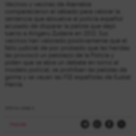
Vecinos y vecinas de Atarrabia
comparecieron el sábado para valorar la
sentencia que absuelve al policía español
acusado de disparar la pelota que dejó
tuerto a Aingeru Zudaire en 2012. Sus
vecinos han valorado positivamente que el
fallo judicial de por probado que las heridas
las provocó un pelotazo de la Policía y
piden que se abra un debate en torno al
modelo policial, se prohíban las pelotas de
goma y se vayan las FSE españolas de Euskal
Herria.
2019-ko urriak 6
Presoak