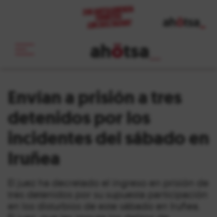
ah
ö
tsa
_
Envían a prisión a tres
detenidos por los
incidentes del sábado en
Iruñea
El juez ha decretado el ingreso en prisión de
tres detenidos por su supuesta participación
en los disturbios de este sábado en Iruñea.