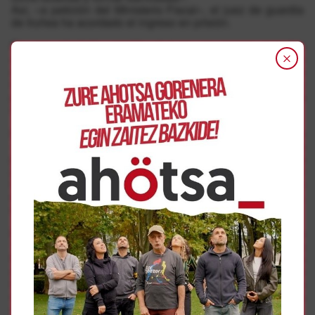
Así, «a petición del Ministerio Fiscal», el juez de guardia
de Iruñea ha acordado el ingreso en prisión.
En ese atestado, resalta el juez, se recoge que los
altercados se produjeron «en el marco de una actuación
organizada y planificada» con el desplazamiento a otra
localidad «con el resultado de una alteración grave y
prolongada de la paz pública en el momento en que había
multitud de ciudadanos por la zona».
El juez razona la adopción de la prisión provisional por la
«extrema gravedad de los hechos» y por «las elevadas
posibilidades de eludir la acción de la justicia ante la
gravedad de las penas que en su día pudieran
imponerse», así como por «la probabilidad de reiteración
delictiva a la vista de la propia mecánica de los hechos,
cometidos en grupo y de forma organizada y planificada».
El sábado, una movilización convocada bajo el lema
‘Errepresioari autodefentsa’ derivó en incidentes. La
Policía española cargó contra los manifestantes y los
enfrentamientos se repartieron por Alde Zaharra. La
Delegación del Gobierno español argumentó que la
manifestación no había solicitado los permisos
necesarios.