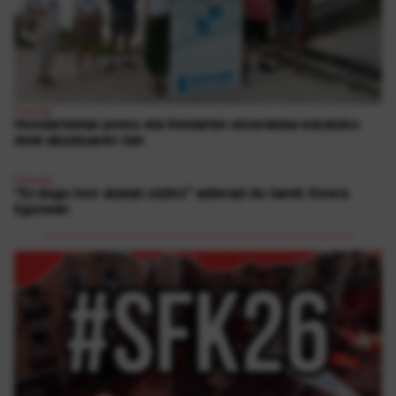
Presoak
Hondartzetan preso eta iheslarien etxeratzea eskatuko
dute abuztuaren 2an
Presoak
“Ez dugu inor atzean utziko” adierazi du Sarek Etxera
Egunean