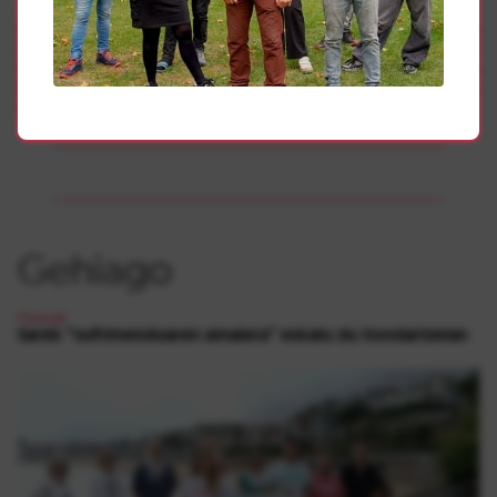
La movilización fue convocada para denunciar varias
causas y entre los convocantes se encontraban Indar
Gorri, Ikasle Abertzaleak, Amnistiaren Aldeko eta
Errepresioaren Kontrako Mugimendua, Alde Zaharreko
Gazteak, Errotxapeako Gaztetxea e Hirekin.
Gehiago
Presoak
Sarek “sufrimenduaren amaiera” eskatu du hondartzetan