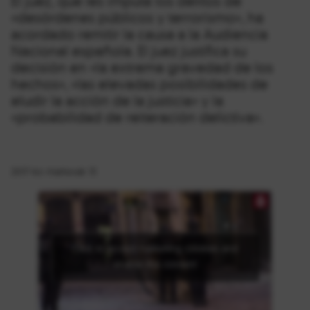
El juez, que les imputa los delitos de
«desórdenes públicos y terrorismo», ha
acordado remitir la causa a la Audiencia
Nacional española. El juez justifica su
decisión en «la extrema gravedad de los
hechos», «las elevadas posibilidades de
eludir la acción de la justicia» y la
«probabilidad de reiteración delictiva».
2017-ko martxoak 13
Click to accept marketing cookies and
enable this content