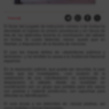
Presoak
El titular del juzgado de instrucción número 4 de Iruñea ha
decretado el ingreso en prisión provisional y sin fianza de
tres de los detenidos durante la movilización del sábado
en Iruñea. El cuarto detenido, menor, quedó ayer en
libertad, a disposición de la fiscalía de menores.
El juez les imputa delitos de «desórdenes públicos y
terrorismo» y ha remitido la causa a la Audiencia Nacional
española.
En la resolución judicial, que puede ser recurrida, la juez
relata que los investigados, «con ocasión de la
celebración de una manifestación no autorizada, se
desplazaron el sábado desde su localidad en
coordinación con un grupo que portaba para ello sacos
con piedras y material pirotécnico, con capuchas para
dificultar su identificación».
El auto acusa a los detenidos de «lanzar piedras, asi
como botellas y formar barricadas».