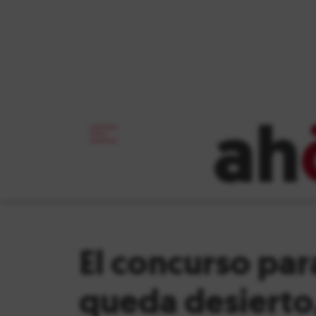
ah
El concurso par
queda desierto,