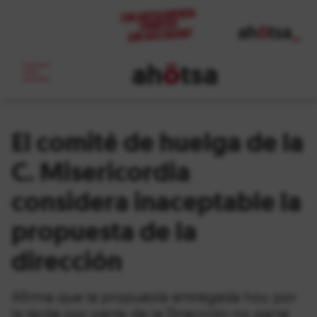
ah
ö
tsa
_
El comité de huelga de la
C. Misericordia
considera inaceptable la
propuesta de la
dirección
Afirma que la propuesta entregada hoy por
la tarde por parte de la Dirección no parte