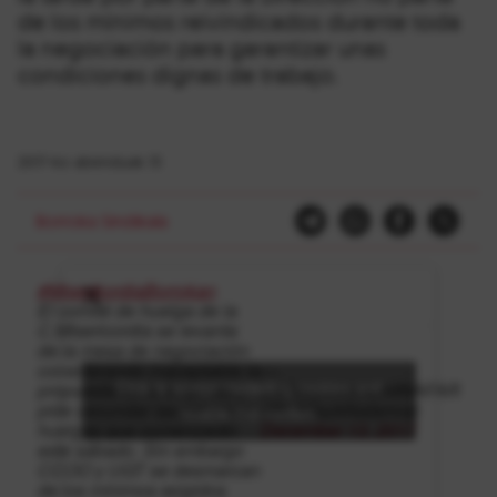
de los mínimos reivindicados durante toda
la negociación para garantizar unas
condiciones dignas de trabajo.
2017-ko abenduak 13
Borroka Sindikala
#MiserikordiaBorrokan
El comité de huelga de la
C.Misericordia se levanta
de la mesa de negociación
considerando inaceptable la
—
Click to accept marketing cookies and
propuesta de la empresa y
LABsoziokomunitNAFAR
pide secundar las próximas
(@LABszkNafarroa)
enable this content
huelgas que comenzarán
December 13, 2017
este sábado. Sin embargo
CCOO y UGT se desmarcan
de los mínimos exigidos