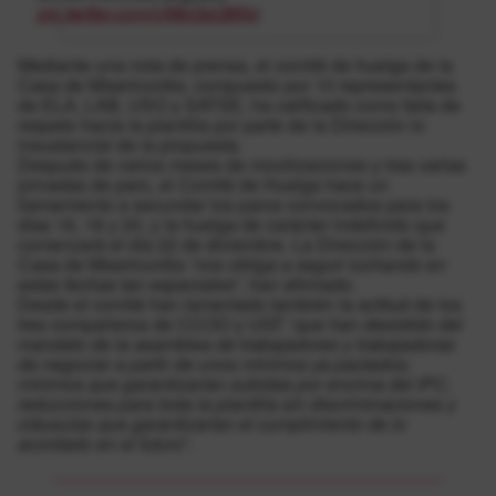
pic.twitter.com/UMpGsQWIxi
Mediante una nota de prensa, el comité de huelga de la
Casa de Misericordia, compuesto por 10 representantes
de ELA, LAB, USO y SATSE, ha calificado como falta de
respeto hacia la plantilla por parte de la Dirección lo
insustancial de la propuesta.
Después de varios meses de movilizaciones y tras varias
jornadas de paro, el Comité de Huelga hace un
llamamiento a secundar los paros convocados para los
días 16, 18 y 20, y la huelga de carácter indefinido que
comenzará el día 22 de diciembre. La Dirección de la
Casa de Misericordia “
nos obliga a seguir luchando en
estas fechas tan especiales
”, han afirmado.
Desde el comité han lamentado también la actitud de los
tres compañeros de CCOO y UGT “
que han desistido del
mandato de la asamblea de trabajadores y trabajadoras
de negociar a partir de unos mínimos ya pactados;
mínimos que garantizarían subidas por encima del IPC,
reducciones para toda la plantilla sin discriminaciones y
cláusulas que garantizarían el cumplimiento de lo
acordado en el futuro
”.