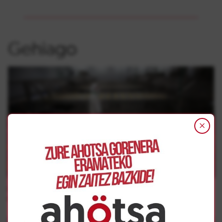
Gehiago
Borroka Sindikala
ELAk Elaborados Naturales-en lehen enpresa-hitzarmena
adostu du, 4 urtean soldaten % 26ko igoerak lortuz