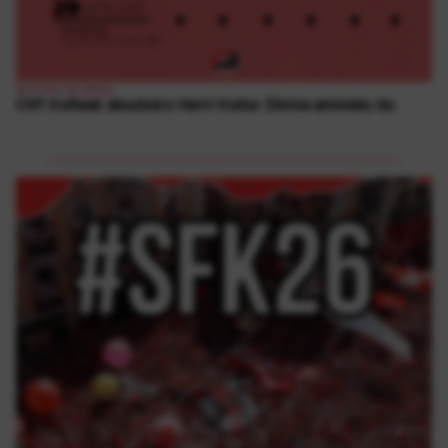
Borroka Sindikala
CNT Iruñeak abuztuko Herri Kultur Zikloa antolatu du