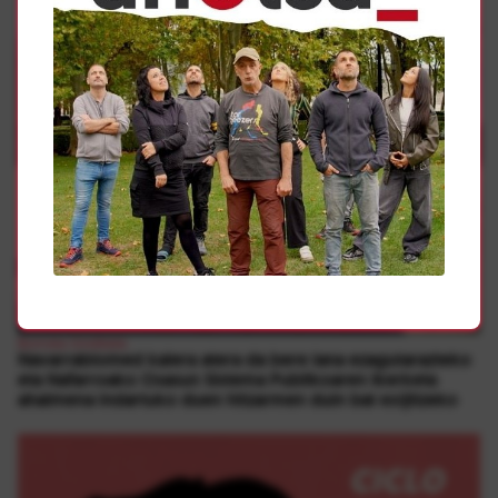
Borroka Sindikala
Navarrabiomed kalera atera da bere lana ezagutarazteko
eta Nafarroako Osasun Sistema Publikoaren ikerketa
ahalmena indartuko duen hitzarmen duin bat exijitzeko