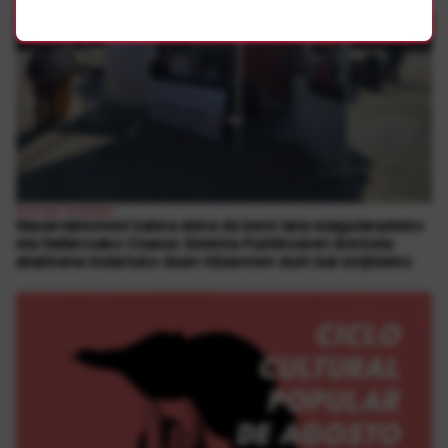
Borroka Sindikala
Navarrabiomed kalera atera da bere lana ezagutarazteko
eta Nafarroako Osasun Sistema Publikoaren ikerketa
ahalmena indartuko duen hitzarmen duin bat exijitzeko