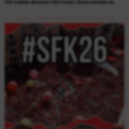
CNT Iruñeak abuztuko Herri Kultur Zikloa antolatu du