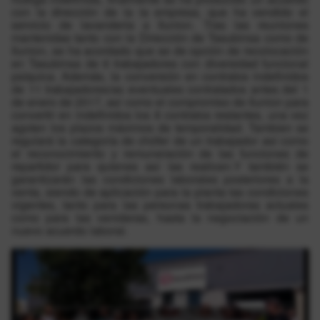
con la dirección de la la empresa, que ha vendido el
servicio de lavandería a Ilunion. Tras las reuniones
mantenidas tanto con la Dirección de Tasubinsa como de
Ilunion, se ha acordado que se de opción de recolocación
en Tasubinsa de 6 trabajadores con diversidad funcional
psíquica. Además, la conversión en contratos indefinidos
de 11 trabajadores/as eventuales contratados antes del 1
de enero de 2017, así como el compromiso de Ilunion para
convertir en indefinidos los 8 contratos restantes, una vez
agoten los plazos máximos de temporalidad. Tambien se
regulará la categoría de chófer de un trabajador así como
el reconocimiento y remuneración de las funciones de
repartidor para quienes así las realicen.Y también se
garantizarán las condiciones laborales posteriores a la
venta, siendo de aplicación para la planta las condiciones
vigentes, tanto para las personas trabajadoras actuales
como para las venideras, hasta la negociación de un
nuevo acuerdo laboral.