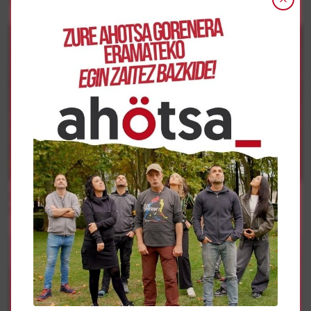
Borroka Sindikala
ELAk Elaborados Naturales-en lehen enpresa-hitzarmena
adostu du, 4 urtean soldaten % 26ko igoerak lortuz