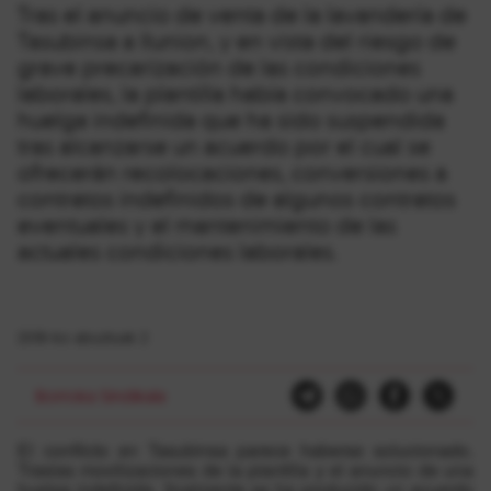
Tras el anuncio de venta de la lavandería de
Tasubinsa a Ilunion, y en vista del riesgo de
grave precarización de las condiciones
laborales, la plantilla había convocado una
huelga indefinida que ha sido suspendida
tras alcanzarse un acuerdo por el cual se
ofrecerán recolocaciones, conversiones a
contratos indefinidos de algunos contratos
eventuales y el mantenimiento de las
actuales condiciones laborales.
2018-ko abuztuak 2
Borroka Sindikala
El conflicto en Tasubinsa parece haberse solucionado.
Traslas movilizaciones de la plantilla y el anuncio de una
huelga indefinida, finalmente se ha producido un acuerdo