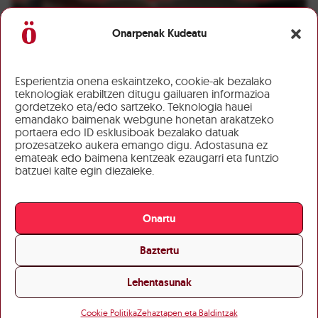
Onarpenak Kudeatu
Esperientzia onena eskaintzeko, cookie-ak bezalako
teknologiak erabiltzen ditugu gailuaren informazioa
gordetzeko eta/edo sartzeko. Teknologia hauei
emandako baimenak webgune honetan arakatzeko
portaera edo ID esklusiboak bezalako datuak
prozesatzeko aukera emango digu. Adostasuna ez
emateak edo baimena kentzeak ezaugarri eta funtzio
batzuei kalte egin diezaieke.
Onartu
Baztertu
Lehentasunak
Cookie Politika
Zehaztapen eta Baldintzak