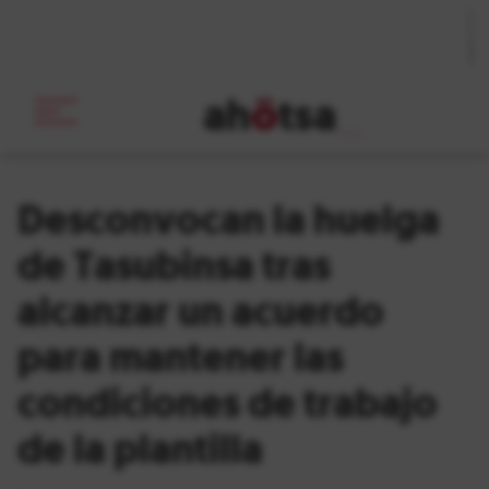
ah
ö
tsa
_
Desconvocan la huelga
de Tasubinsa tras
alcanzar un acuerdo
para mantener las
condiciones de trabajo
de la plantilla