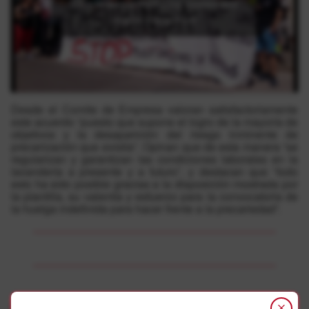
Click to accept marketing cookies and
enable this content
Desde el Comite de Empresa valoran satisfactoriamente
este acuerdo “puesto que supone el logro de la mayoría de
objetivos y la desaparición del riesgo inminente de
precarización que existía”. Opinan que de esta manera “se
regularizan y garantizan las condiciones laborales en la
lavandería a presente y a futuro”, y destacan que “todo
esto ha sido posible gracias a la disposición mostrada por
la plantilla, su valentía y esfuerzo para la convocatoria de
la huelga indefinida para hacer frente a la precariedad”.
Gehiago