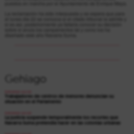
puestos en marcha por el Ayuntamiento de Enrique Maya.
La reclamación ha sido interpuesta y se espera que para
el lunes día 22 se conozca si el citado tribunal la admite y
si es así, posteriormente ya faltaría conocer su decisión
sobre si anula los campamentos tal y como los ha
diseñado este año Navarra Suma.
Gehiago
bienestar-social
Trabajadores de centros de menores denuncian su
situación en el Parlamento
bienestar-social
La justicia suspende temporalmente los recortes que
Navarra Suma pretendía hacer en las colonias urbanas
bienestar-social