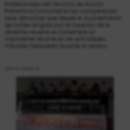
Profesionales del Servicio de Acción
Preventiva Comunitaria han comparecido
para denunciar que desde el Ayuntamiento
de Iruñea dirigido por el tripartito de la
derecha navarra se contempla un
importante recorte en las actividades
infantiles habituales durante el verano.
2020-ko ekainak 18
Click to accept marketing cookies and
enable this content