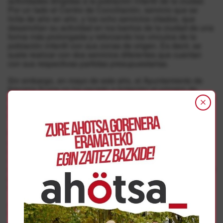
actividades dirigidas a la población infantil de la ciudad.
Por un lado el Centro de Conciliación, servicio que se
licita de año en año, y los ocho servicios citados, que
desarrollan su actividad en los barrios de la ciudad de una
forma más prolongada y reforzando los vínculos de la
población infantil con sus zonas de origen. Es decir, se
suele realizar con dos servicios diferentes que cuentan
con sus respectivas partidas presupuestarias.
Sin embargo, en mayo de este año, el Ayuntamiento de
Navarra Suma no ha sacado a licitación el primero de
esos recursos y empezó a sondear la posibilidad de que el
total del servicio fuera realizado únicamente por los
Servicios de Acción Preventiva Comunitaria.
Pero lo que parecía una fórmula a estudiar y consensuar
con esos servicios ha terminado convirtiéndose en una
decisión firme, de tal manera que se les pide realizar los
campamentos urbanos de verano en cuatro centros
educativos concretos de la ciudad y con un número de 400
plazas en total, frente a las mil que habitualmente se
solían atender.
A través de sus portavoces Gemma Soto y Mirari Elizondo,
los servicios han denunciado que esta fórmula supone
«cubrir un servicio que realizaban dos recursos con uno