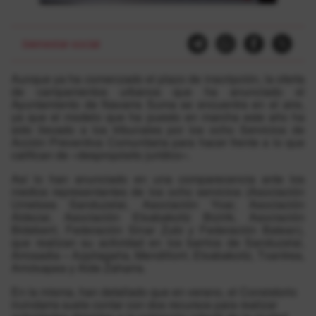
bienestar-social
Aunque ya ha comenzado el plazo de inscripción, la oferta
de campamentos urbanos que ha anunciado el
Ayuntamiento de Navarra Suma se encuentra en el aire,
ya que el modelo que ha puesto en marcha este año ha
sido llevado a los tribunales por los ocho Servicios de
Acción Preventiva Comunitaria para hacer frente a lo que
califican de «despropósito jurídico».
Así lo han anunciado en una comparecencia ante los
medios representantes de los ocho servicios (Asociación
Umetxea Sanduzelai, Asociación Yoar, Asociación
Aldezar, Asociación Etxabakoitz Bizirik, Asociación
Bideberri, Federación Sinar Zubi y Federación Batean),
que realizan su actividad en los barrios de Sanduzelai,
Arrosadia – Azpilagaña, Mendillorri, Etxabakoitz, Txantrea,
Arrotxapea y Alde Zaharra.
En la misma, han detallado que en verano, el Consistorio
iruindarra suele contar con dos recursos para realizar