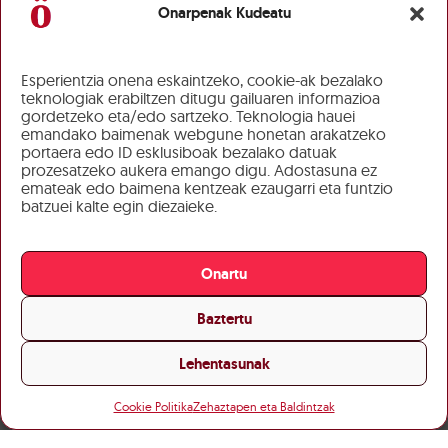
Onarpenak Kudeatu
Esperientzia onena eskaintzeko, cookie-ak bezalako
teknologiak erabiltzen ditugu gailuaren informazioa
gordetzeko eta/edo sartzeko. Teknologia hauei
emandako baimenak webgune honetan arakatzeko
portaera edo ID esklusiboak bezalako datuak
prozesatzeko aukera emango digu. Adostasuna ez
emateak edo baimena kentzeak ezaugarri eta funtzio
batzuei kalte egin diezaieke.
Onartu
Baztertu
Lehentasunak
Cookie Politika
Zehaztapen eta Baldintzak