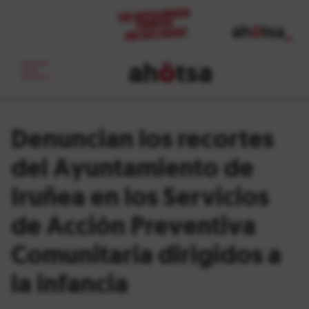
ah
ö
tsa
_
Denuncian los recortes
del Ayuntamiento de
Iruñea en los Servicios
de Acción Preventiva
Comunitaria dirigidos a
la infancia