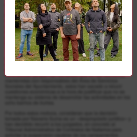
solo».
Para validar esta fórmula, Navarra Suma recurrió a un
cambio de contrato a las asociaciones de los barrios
utilizando para ello «un procedimiento de excepcional
emergencia» basándose en la situación generada por el
covid-19, a pesar de que cuando se pongan en marcha los
campamentos previstos el 6 de julio ya se estaría en la
‘nueva normalidad’.
Sin embargo, los servicios preventivos denuncian que lo
que se busca es «un recorte de un servicio público», algo
expresamente prohibido por la UE en este contexto del
coronavirus, ya que han señalado que en las reuniones
mantenidas con responsables del Área de Servicios
Sociales del Ayuntamiento, estos han sacado a relucir
cuestiones económicas a la hora de justificar que no se
mantenga su sistema de desarrollar las actividades en los
ocho barrios de Iruñea.
Por todos estos motivos, consideran que la decisión
tomada por Navarra Suma es un «despropósito jurídico» y
han decidido recurrir a los juzgados, en concreto al
Tribunal Administrativo de Contratos de Nafarroa para
solicitar la suspensión cautelar de los campamentos