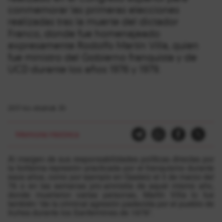
conmemorar las primeras elecciones
realizadas tras la muerte del dictador
Franco, donde fue homenajeado
expresamente Rodolfo Martín Villa, quien
fue ministro del Gobierno franquista y de
UCD durante los años 1976 y 1979.
2017-ko ekainak 30
Memoria Histórica
Al margen de sus responsabilidades políticas directas por
la fortísima represión practicada por el franquismo durante
esos años, como por ejemplo en Gasteiz el 3 de marzo del
76 o en las semanas pro-amnistía de aquel mismo año,
donde muerieron varias personas, Martín Villa lo fue
también “de la criminal agresión padecida por el pueblo de
Iruñea durante los Sanfermines de 1978”.