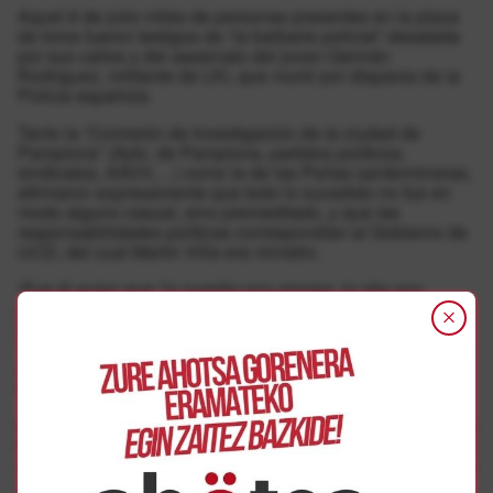
Aquel 8 de julio miles de personas presentes en la plaza
de toros fueron testigos de “la barbarie policial” desatada
por sus calles y del asesinato del joven Germán
Rodríguez, militante de LKI, que murió por disparos de la
Policía española.
Tanto la “Comisión de Investigación de la ciudad de
Pamplona” (Ayto. de Pamplona, partidos políticos,
sindicatos, AAVV,…) como la de las Peñas sanfermineras,
afirmaron expresamente que todo lo sucedido no fue en
modo alguno casual, sino premeditado, y que las
responsabilidades políticas correspondían al Gobierno de
UCD, del cual Martín Villa era ministro.
“Fue él quien que “lo nuestro son errores, lo otro son
crímenes”, evidenciando así la falsa justicia y política de
impunidad con la que las instituciones (Gobierno,
Tribunales,…) han abordado todo aquello y justificado sus
crímenes de Estado”, denuncian desde Sanfermines78
Gogoan.
Por ello, desde esta iniciativa quieren denunciar el
homenaje a Martín Villa, “más aún si consideramos su
actual imputación por la justicia argentina dentro de los
crímenes cometidos por la Dictadura Franquista”.