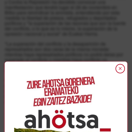
y Contra la Represión ha decidido convocar una
manifestación que tendrá lugar el 28 de noviembre en
Bilbo para reivindicar la amnistía, entendiendo por esta
medida la libertad de presos, refugiados y deportados
políticos y "la superación de las razones que son la fuente
del conflicto, o lo que es lo mismo, la superación de la
opresión nacional y social" de Euskal Herria.
"La superación del conflicto y la desaparición de
represaliados son dos caras de la misma moneda:
mientras haya represaliados políticos no podrá darse por
superado el conflicto y mientras haya conflicto no
podremos garantizar que no haya más represaliados",
aseguran.
Informan así mismo que en las próximas semanas y
meses realizarán diferentes iniciativas, siendo la primera
de ellas una manifestación el 29 de agosto en el marco de
la Aste Nagusia de Bilbo, partiendo de la plaza Zabalburu
a las 19:00.