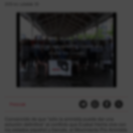
2015-ko uztailak 30
Click to accept marketing cookies and
enable this content
Presoak
Convencido de que "sólo la amnistía puede dar una
solución definitiva" al conflicto que Euskal Herria vive con
los estados español y francés, el Movimiento Pro Amnistía