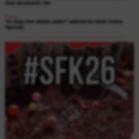
dute abuztuaren 2an
Presoak
“Ez dugu inor atzean utziko” adierazi du Sarek Etxera
Egunean