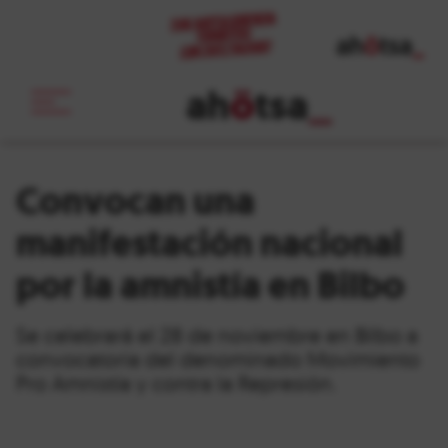
ah
ö
tsa
_
Convocan una
manifestación nacional
por la amnistía en Bilbo
Se celebrará el 28 de noviembre en Bilbo a
convocatoria del denominado Movimiento
Pro Amnistía y contra la Represión.