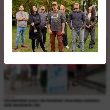
Gehiago
Presoak
Sarek “sufrimenduaren amaiera” eskatu du hondartzetan
Presoak
Hondartzetan preso eta iheslarien etxeratzea eskatuko
dute abuztuaren 2an