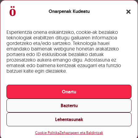
Onarpenak Kudeatu
Esperientzia onena eskaintzeko, cookie-ak bezalako
teknologiak erabiltzen ditugu gailuaren informazioa
gordetzeko eta/edo sartzeko. Teknologia hauei
emandako baimenak webgune honetan arakatzeko
portaera edo ID esklusiboak bezalako datuak
prozesatzeko aukera emango digu. Adostasuna ez
emateak edo baimena kentzeak ezaugarri eta funtzio
batzuei kalte egin diezaieke.
Onartu
Baztertu
Lehentasunak
Cookie Politika
Zehaztapen eta Baldintzak