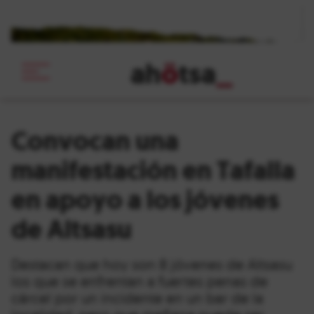
ah
ö
tsa
_
Convocan una
manifestación en Tafalla
en apoyo a los jóvenes
de Altsasu
Destacan que hoy son 8 jóvenes de Altsasu
los que se enfrentan a fuertes penas de
cárcel por un incidente en un bar de la