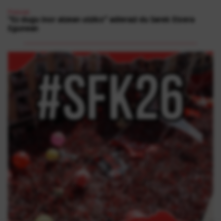
Presoak
“Ez dugu inor atzean utziko” adierazi du Sarek Etxera
Egunean