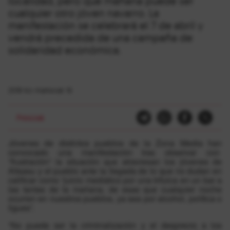
localidad, pero que mañana puede ser
cualquier otro jóven navarro. La
manifestación se celebrará el 7 de abril y
vendrá precedida de una campaña de
solidaridad económica.
2018-ko martxoak 16
Presoak
Jóvenes de distintos pueblos de la Zona Media han
convocado una manifestación tras observar con
“frustración” la situación que atraviesan los jóvenes de
Altsasu y el pueblo ante la llegada de lo que no dudan en
calificar como “juicio mediático por una trifulca en un bar a
las tantas de la mañana, de esas que cualquier noche
ocurren en nuestros pueblos, ya sea por alcohol, política o
ligues”.
“No puede ser la criminalización y el desprecio a los