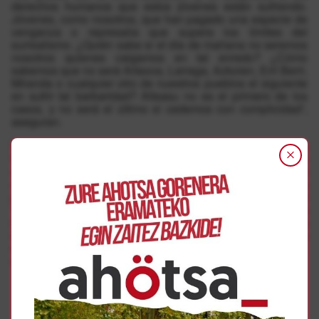
derechos humanos que estos jóvenes están sufriendo.
Jóvenes, como nosotros, que han pagado una especie de
venganza o represalia que supera los límites del
surrealismo. ¿Quién sabe si el día de mañana no seremos
nosotros quienes caigamos en tal enredo? ¿Cómo
sabemos que no será Artaxoa, Larraga, Azkoien, Erri Berri,
Miranda o cualquier otro de nuestros pueblos el siguiente
en sufrir tal barbaridad? Altsasu no es el primero de los
casos, y no será el último si cedemos con complicidad”,
aseguran.
Por ello han decidido “afrontar la situación, convirtiendo la
frustración en fuerza” y mostrar la “fuerza y solidaridad que
caracterizan a nuestra tierra, la de los navarros”, con una
campaña solidaria en la que venderán boletos y camisetas
para recaudar fondos y que culminará el 7 de abril en
Tafalla con una manifestación a la que invitan a acudir a
todos y todas las vecinas de la Merindad. “Ante la
injusticia, los montajes policiales y el abuso del poder, no
seremos nosotros quienes miren hacia otro lado”,
subrayan.