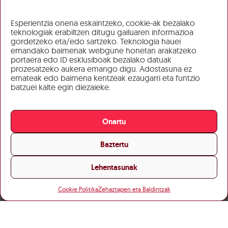
Esperientzia onena eskaintzeko, cookie-ak bezalako
teknologiak erabiltzen ditugu gailuaren informazioa
gordetzeko eta/edo sartzeko. Teknologia hauei
emandako baimenak webgune honetan arakatzeko
portaera edo ID esklusiboak bezalako datuak
prozesatzeko aukera emango digu. Adostasuna ez
emateak edo baimena kentzeak ezaugarri eta funtzio
batzuei kalte egin diezaieke.
Onartu
Baztertu
Lehentasunak
Cookie Politika
Zehaztapen eta Baldintzak