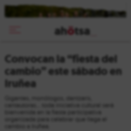
ah
ö
tsa
_
Convocan la “fiesta del
cambio” este sábado en
Iruñea
Gigantes, monólogos, dantzaris,
cantautoras… toda iniciativa cultural será
bienvenida en la fiesta participativa
organizada para celebrar que llega el
cambio a Iruñea.