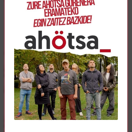
inscripción para poder ordenar todos los contenidos.
Gehiago
aldaketa
Espainiako erregeak txistu eta protesten artean iritsi dira
Nafarrora
aldaketa
Presentada la iniciativa Gu Aurrera Goaz!
aldaketa
5 agrupaciones independientes de izquierdas unen sus
fuerzas para tener la mayor representación posible en la
comarca de Erribera