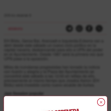
2015-ko ekainak 8
aldaketa
EH Bildu, Geroa Bai, Aranzadi e Izquierda-Ezkerra van a
abrir desde este sábado un nuevo ciclo político en la
capital navarra, desbancando para ello a UPN del poder
en el Ayuntamiento. Desde 1987 será la primera vez que
UPN pase a la oposición.
Miles de iruindarras progresistas han tomado la noticia
con ilusión y alegría y la Plaza del Ayuntamiento se
convertirá este sábado a las 12:00 en reflejo de ello,
precisamente al mismo tiempo que Joseba Asiron (EH
Bildu) será investido como nuevo alcalde de Iruñea.
Jam Session popular
La fiesta organizada será paricipativa a modo de jam
sersion popular, es decir, cualquier grupo o persona puede
participar en ella. Para tal efecto habilitarán una mesa de