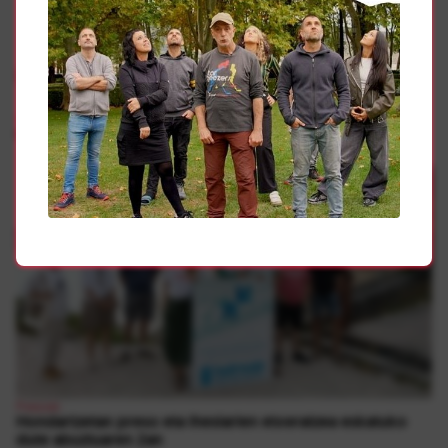
Gehiago
Presoak
Sarek “sufrimenduaren amaiera” eskatu du hondartzetan
Presoak
Hondartzetan preso eta iheslarien etxeratzea eskatuko
dute abuztuaren 2an