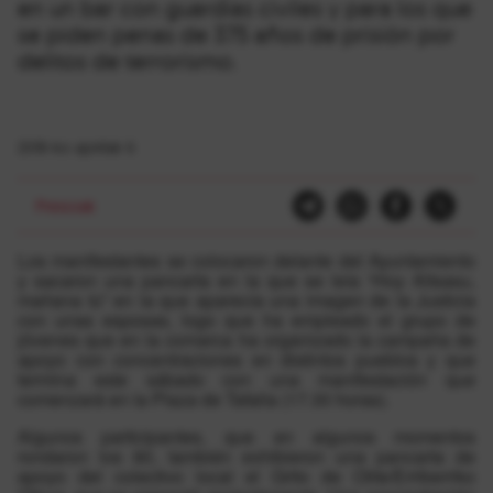
en un bar con guardias civiles y para los que
se piden penas de 375 años de prisión por
delitos de terrorismo.
2018-ko apirilak 6
Presoak
Los manifestantes se colocaron delante del Ayuntamiento
y sacaron una pancarta en la que se leía “Hoy Altsasu,
mañana tú” en la que aparecía una imagen de la Justicia
con unas esposas, logo que ha empleado el grupo de
jóvenes que en la comarca ha organizado la campaña de
apoyo con concentraciones en distintos pueblos y que
termina este sábado con una manifestación que
comenzará en la Plaza de Tafalla (17.30 horas).
Algunos participantes, que en algunos momentos
rondaron los 80, también exhibieron una pancarta de
apoyo del colectivo local el Grito de Olite/Erriberriko