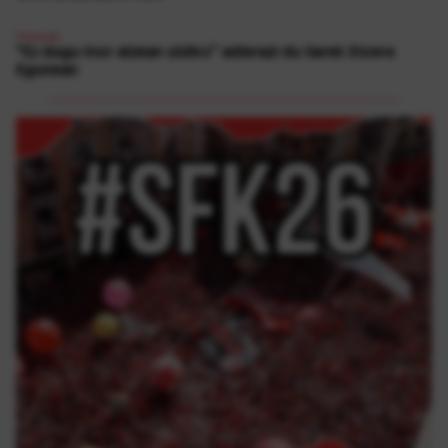
Presoak
“Ez dugu inor atzean utziko” adierazi du Sarek Etxera
Egunean