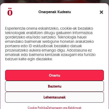
Onarpenak Kudeatu
Esperientzia onena eskaintzeko, cookie-ak bezalako
teknologiak erabiltzen ditugu gailuaren informazioa
gordetzeko eta/edo sartzeko. Teknologia hauei
emandako baimenak webgune honetan arakatzeko
portaera edo ID esklusiboak bezalako datuak
prozesatzeko aukera emango digu. Adostasuna ez
emateak edo baimena kentzeak ezaugarri eta funtzio
batzuei kalte egin diezaieke.
Onartu
Baztertu
Lehentasunak
Cookie Politika
Zehaztapen eta Baldintzak