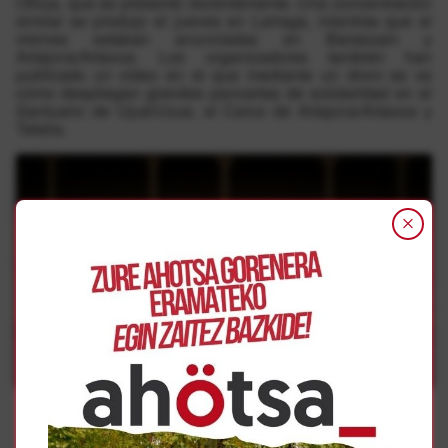
Oihua, que se presentó recientemente. Una concentración
similar se produjo el jueves en Larraga, mientras que el
viernes estaban anunciadas en Barasoain y
Artajona/Artaxoa. Los organizadores también han
publicado un video en el que mediante un drom se ve
cómo despliegan grandes pancartas de solidaridad en el
Santuario de Ujué/Uxue, el Cerco de Artajona/Artaxoa y
Tafalla.
Click to accept marketing cookies and
enable this content