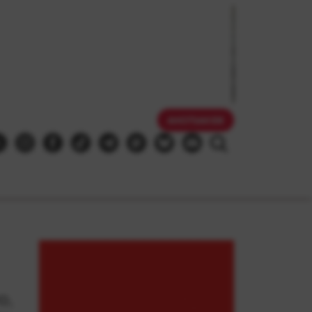
AHOTSAKIDE
o,