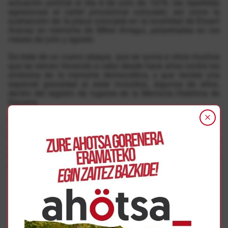
actuación policial el día 8 de julio de 1978; las repetidas
agresiones al cartel provisional colocado; así como la
sustracción de la placa colocada en la localidad de Etxarri
Aranaz en memoria de Mikel Arregui, perpetradas en los
meses de julio y agosto.
Se trata de un nuevo ataque, que se suma a otros muchos
que se vienen llevando a cabo desde hace años contra los
símbolos de la memoria democrática, y que reviste una
especial gravedad al estar incluidos, algunos de ellos,
dentro del registro de lugares de la Memoria Histórica de
Navarra.
Exigimos la inmediata reposición de las placas sustraídas,
y la adopción de las medidas oportunas para que se
investigue con diligencia y se conozcan las personas
autoras de estos ataques, así como para que se garantice
la seguridad de estos símbolos de la memoria antifascista
de Navarra.