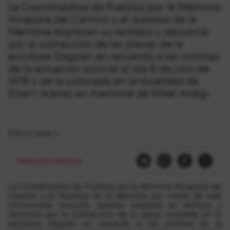
La Coordinadora de Pueblos por la Memoria
Amapola del Camino y el Autobús de la
Memoria expresan su rechazo y denuncia
por la sustracción de las placas de la
escultura Gogoan en recuerdo a las víctimas
de la actuación policial el día 8 de julio de
1978 y de la colocada en la localidad de
Etxarri Aranaz en memoria de Mikel Arregi.
2019-ko irailak 5
Memoria Histórica
La Coordinadora de Pueblos por la Memoria Amapola del
Camino y el Autobús de la Memoria por medio de este
comunicado conjunto, quieren expresar su rechazo y
denuncia por la sustracción de la placa colocada en la
escultura Gogoan en recuerdo a las víctimas de la