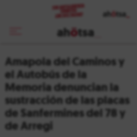
ah
ö
tsa
_
Amapola del Caminos y
el Autobús de la
Memoria denuncian la
sustracción de las placas
de Sanfermines del 78 y
de Arregi