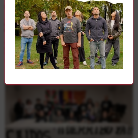
Gehiago
Memoria Histórica
50 años después, la pregunta sigue sin respuesta:
Montejurra ¿quién estuvo detrás?
Carta abierta a Fernando Martínez. Secretario de Estado
de Memoria Democrática
Memoria Histórica
Koldo Amatria y Yolanda Ansó
Portavoces de la Agrupación de Asociaciones memorialistas por el
derribo de los Caídos