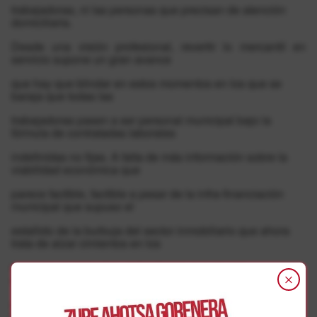
trabajadoras, ni las personas que precisan de atención
domiciliaria.
Desde una visión profesional, revertir lo mercantil en
servicio supone un gran avance
que hay que blindar en estos momentos en los que se
baraja que todas las
trabajadoras pasen a ser personal municipal bajo la
fórmula de contratadas laborales
indefinidas no fijas. A falta de más información sobre la
viabilidad económica que
parece factible, factible a pesar de la infra-financiación
municipal que supuso el
estallido de la burbuja del sector inmobiliario que ahora
trata de alzar cimientos en los
servicios municipales, entendemos que es una
oportunidad para garantizar el trabajo y
consolidar este servicio lejos aventuras que no buscan el
beneficio social sino el