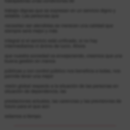
trabajadoras unas condiciones de
trabajo dignas que se expresan en un servicio digno y
estable. Las personas que
necesitan ser atendidas se merecen una calidad que
siempre será mejor y más
integral si el servicio está unificado, si no hay
intermediarios ni ánimo de lucro. Ahora
que nuestra sociedad va envejeciendo, creemos que una
buena gestión en manos
públicas y con control público nos beneficia a todas, nos
permite tener una mejor
visión global respecto a la situación de las personas en
situación de dependencia, las
prestaciones actuales, las carencias y las previsiones de
futuro para el que aún
estamos a tiempo.