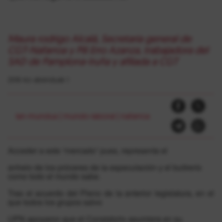
Maura rodrigo Alcalá, Secretaria general de
CGT-Nafarroa y Pili Erro Azanza, trabajadora del
SAD de Pamplona-Iruña y afiliada a CGT
2016-ko abenduak 1
lan-mundua
|
mundo-laboral
|
nafarroa
Acceder a este “mercado” pues, representa el
anhelo de los próceres de la especulación y el buitrerío
como todo el mundo sabe.
Tras el acuerdo del Pleno de la anterior legislatura, en el
que todos los grupos salvo
UPN apoyaron que el Consistorio asumiera en su