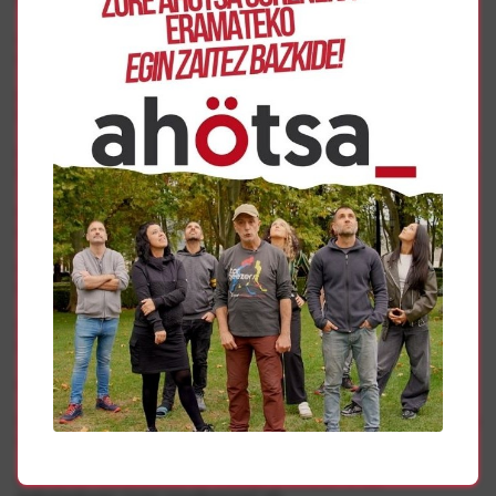
capital, capital ajeno que no común, con el sobre-coste
como norma habitual como
todo el mundo sabe, mal albur para los y las mayores del
futuro.
Los requisitos en que se desarrolle son lo importante.
Como sindicato defenderemos
que las condiciones laborales y salariales no se vean
afectadas, pues estamos
hablando de un sector feminizado y de un estándar que
tiende a la flexibilizad horaria.
Sea como sea el proceso, estos aspectos han de ser
tenidos muy en cuenta para
evitar que este cambio suponga más precariedad laboral.
Desde una visión social, CGT defiende que en este
momento es fundamental
mantener los puestos de trabajo y ofrecer a las