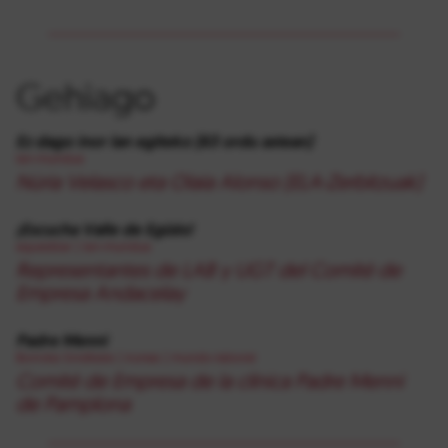
Gehiago
Ez dago inor lan egiteko (63 ordu astean)
lan-mundua
Núria Velasco eta Olaia Alonso (ELA-Zerbitzuak)
¡Escucha Valle de Egüés!
eguesibar
|
lan-mundua
Representantes de LAB y UGT del Comité de
Empresa Andacelay
Padre Menni
Borroka Sindikala
|
irunea
|
mundo-laboral
Comité de Empresa de la clínica Padre Menni
de Pamplona