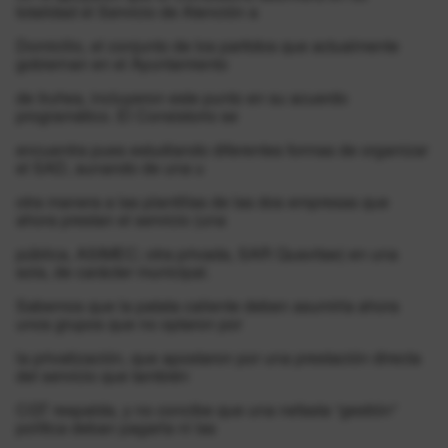
totalidad el Servicio de Atención a
Domicilio, el conjunto de los partidos que actualmente
gobiernan en el Ayuntamiento
de Iruñea, incluyeron este punto en su acuerdo
programático. El Consistorio se
encuentra pues estudiando diferentes formas de organizar
el SAD, aunando de una u
otra manera a las plantillas de las dos empresas que
ahora prestan el servicio (una
pública, ASIMEC; otra privada, SAR Quavitae) en una
sola, de carácter municipal.
Sabemos que la patata caliente deben asumirla ahora
unos grupos que no optaron por
la privatización, que apostaron por una prestación directa
del servicio que también
CGT respalda, y no concibe que una nefasta “gestión”
política deban pagarla ni las