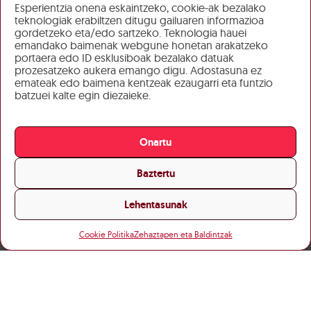
Esperientzia onena eskaintzeko, cookie-ak bezalako
teknologiak erabiltzen ditugu gailuaren informazioa
gordetzeko eta/edo sartzeko. Teknologia hauei
emandako baimenak webgune honetan arakatzeko
portaera edo ID esklusiboak bezalako datuak
prozesatzeko aukera emango digu. Adostasuna ez
emateak edo baimena kentzeak ezaugarri eta funtzio
batzuei kalte egin diezaieke.
Onartu
Baztertu
Lehentasunak
Cookie Politika
Zehaztapen eta Baldintzak