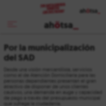
ah
ö
tsa
_
Por la municipalización
del SAD
Desde una visión mercantilista, servicios
como el de Atención Domiciliaria para las
personas dependientes presentan el gran
atractivo de disponer de unos clientes
cautivos, una demanda en auge y capacidad
de pago a través del presupuesto municipal
que sufraga la ciudadanía.