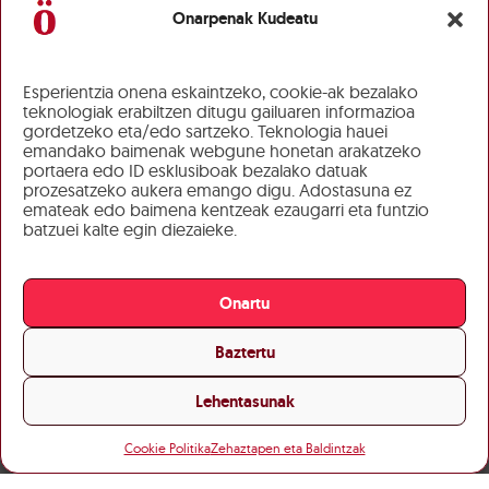
Onarpenak Kudeatu
Esperientzia onena eskaintzeko, cookie-ak bezalako
teknologiak erabiltzen ditugu gailuaren informazioa
gordetzeko eta/edo sartzeko. Teknologia hauei
emandako baimenak webgune honetan arakatzeko
portaera edo ID esklusiboak bezalako datuak
prozesatzeko aukera emango digu. Adostasuna ez
emateak edo baimena kentzeak ezaugarri eta funtzio
batzuei kalte egin diezaieke.
Onartu
Baztertu
Lehentasunak
Cookie Politika
Zehaztapen eta Baldintzak