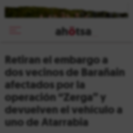
ah
ö
tsa
_
Retiran el embargo a
dos vecinos de Barañain
afectados por la
operación “Zerga” y
devuelven el vehículo a
uno de Atarrabia