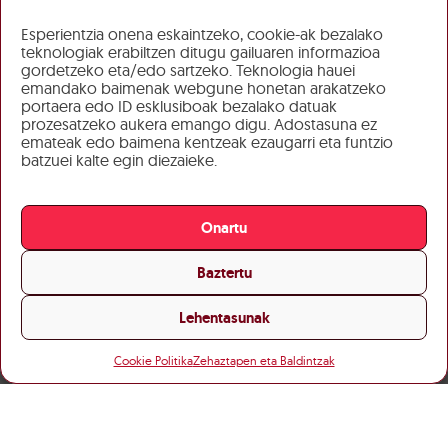
Esperientzia onena eskaintzeko, cookie-ak bezalako
teknologiak erabiltzen ditugu gailuaren informazioa
gordetzeko eta/edo sartzeko. Teknologia hauei
emandako baimenak webgune honetan arakatzeko
portaera edo ID esklusiboak bezalako datuak
prozesatzeko aukera emango digu. Adostasuna ez
emateak edo baimena kentzeak ezaugarri eta funtzio
batzuei kalte egin diezaieke.
Onartu
Baztertu
Lehentasunak
Cookie Politika
Zehaztapen eta Baldintzak