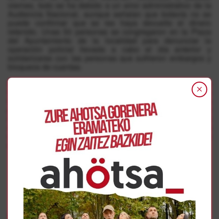
viernes, todo se ha debido a un error administrativo de la
Audiencia Nacional, aunque señalan que todavía no se
puede confirmar que se les haya devuelto el dinero
retenido. Unas 50 personas se congregaron en la Plaza
del Ayuntamiento de la localidad para denunciar la
operación policial llevada a cabo el día anterior y
solidarizarse con las personas que sufrieron embargos y
bloqueos de cuentas.
Por otro lado, en esa misma operación la Guardia Civil se
llevó un vehículo de un vecino de Atarrabia detenido en
los años 90 acusado de actos de kale borroka. El afectado
por el embargo tuvo que abonar casi 6.000€ para poder
recuperar el vehículo, aunque según ha podido saber
Ahotsa.info, tiene intención de recurrir la decisión, porque
considera que no tenía ningún pago pendiente reflejado
en su condena.
Gehiago