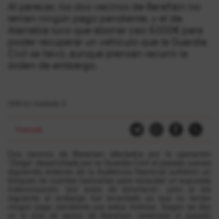
Al parecer, los dos vecinos de Barañain no
tenían ningún pago pendiente, y el de
Atarrabia tuvo que abonar casi 6.000€ para
poder recuperar un vehículo que la Guardia
Civil se llevó, aunque piensan recurrir la
órden de embargo.
2018-ko maiatzak 21
Presoak
Dos vecinos de Barañain afectados por la operación
“Zerga” desarrollada por la Guardia Civil el pasado jueves
siguiendo órdenes de la Audiencia Nacional sufrieron un
bloqueo de cuentas bancarias para recaudar un supuesta
indemnización “por actos de terrorismo”, pero al día
siguiente el embargo fue levantado ya que no tenían
ningún pago pendiente por estos motivos. Según se dijo
en el acto de apoyo de Barañain celebrado el pasado