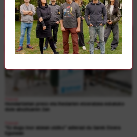
Presoak
Sarek “sufrimenduaren amaiera” eskatu du hondartzetan
Presoak
Hondartzetan preso eta iheslarien etxeratzea eskatuko
dute abuztuaren 2an
Presoak
“Ez dugu inor atzean utziko” adierazi du Sarek Etxera
Egunean