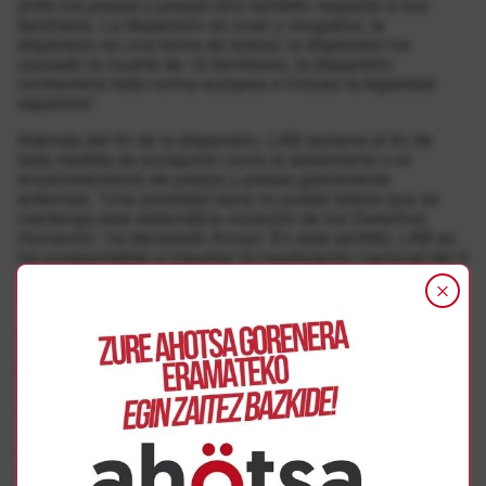
entre los presos y presas sino también respecto a sus
familiares. La dispersión es cruel y vengativa, la
dispersión es una forma de tortura, la dispersión ha
causado la muerte de 16 familiares, la dispersión
contraviene toda norma europea e incluso la legalidad
española”.
Además del fin de la dispersión, LAB reclama el fin de
toda medida de excepción como el aislamiento o el
encarcelamiento de presos y presas gravemente
enfermas. “Una sociedad sana no puede tolerar que se
mantenga esta sistemática violación de los Derechos
Humanos”, ha declarado Arroyo. En este sentido, LAB se
ha comprometido a impulsar la movilización nacional del 9
de enero en Bilbo y Baiona, así como a intensificar la
información y movilización en los centros de trabajo.
Antes de la movilización del mediodía se ha celebrado
una Asamblea de delegados y delegadas de LAB en
Navarra con la participación de representantes de Etxerat
y Sare, para conocer de primera mano las vulneraciones
de los derechos de los presos y presas, así como trabajar
sobre la necesaria movilización social para terminar
cuanto antes con la dispersión y excarcelar a los presos y
presas gravemente enfermas.