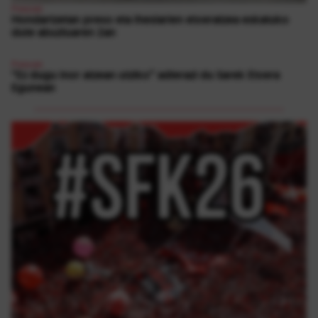
Presoak
Hondartzetan preso eta iheslarien etxeratzea eskatuko
dute abuztuaren 2an
Presoak
“Ez dugu inor atzean utziko” adierazi du Sarek Etxera
Egunean