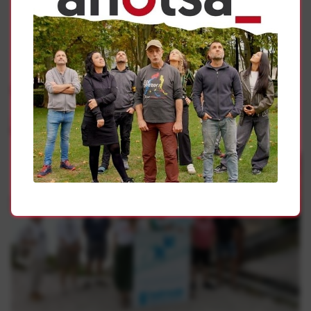
Gehiago
Presoak
Sarek “sufrimenduaren amaiera” eskatu du hondartzetan