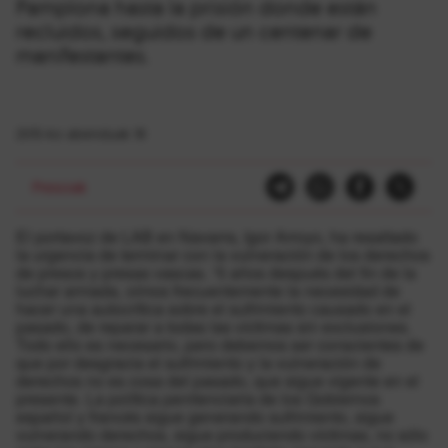
Pamplona hasta la prisión donde están
recluidos, seguidos de un centenar de
manifestantes.
2015-ko abenduak 18
Presoak
El portavoz de LAB en Navarra, Igor Arroyo, ha resaltado
la urgencia de terminar con la vulneración de los derechos
de presos y presas vascas. “5 años después del fin de la
luchar armada, oímos frecuentemente la necesidad de
hacer una autocrítica sobre el sufrimiento causado en el
pasado, de reparar a todas las víctimas sin exclusiones.
Todo ello es necesario, pero debemos ser conscientes de
que por desgracia el sufrimiento y la vulneración de
derechos no es cosa del pasado, que sigue vigente en el
presente. La política penitenciaria de los Gobiernos
español y francés sigue generando sufrimiento, sigue
vulnerando derechos, sigue produciendo víctimas, no sólo