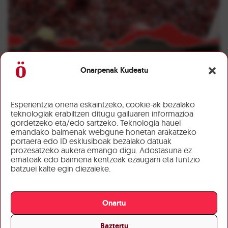
Onarpenak Kudeatu
Esperientzia onena eskaintzeko, cookie-ak bezalako
teknologiak erabiltzen ditugu gailuaren informazioa
gordetzeko eta/edo sartzeko. Teknologia hauei
emandako baimenak webgune honetan arakatzeko
portaera edo ID esklusiboak bezalako datuak
prozesatzeko aukera emango digu. Adostasuna ez
emateak edo baimena kentzeak ezaugarri eta funtzio
batzuei kalte egin diezaieke.
Onartu
Baztertu