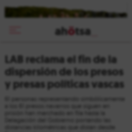
ah
ö
tsa
_
LAB reclama el fin de la
dispersión de los presos
y presas políticas vascas
61 personas representando simbólicamente
a los 61 presos navarros que siguen en
prisión han marchado en fila hasta la
Delagación del Gobierno portando las
distancias kilométricas que distan desde