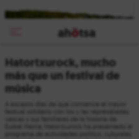
ah
ö
tsa
_
Hatortxurock, mucho
más que un festival de
música
A escasos días de que comience el mayor
festival solidario con los y las represaliadas
vascas y sus familiares de la historia de
Euskal Herria, Hatortxurock ha presentado el
programa de actividades político, culturales