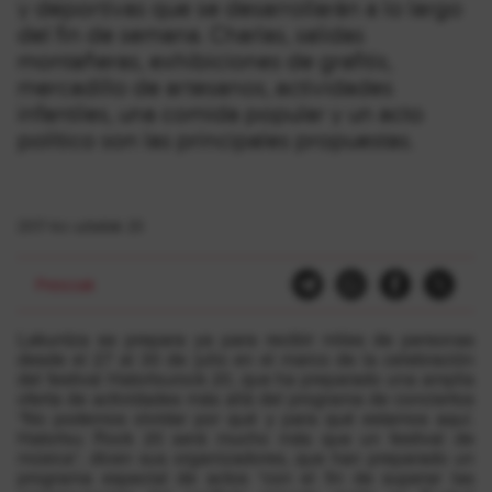
y deportivas que se desarrollarán a lo largo
del fin de semana. Charlas, salidas
montañeras, exhibiciones de grafitis,
mercadillo de artesanos, actividades
infantiles, una comida popular y un acto
político son las principales propuestas.
2017-ko uztailak 20
Presoak
Lakuntza se prepara ya para recibir miles de personas
desde el 27 al 30 de julio en el marco de la celebración
del festival Hatortxurock 20, que ha preparado una amplia
oferta de actividades más allá del programa de conciertos
“No podemos olvidar por qué y para qué estamos aquí.
Hatortxu Rock 20 será mucho más que un festival de
música”, dicen sus organizadores, que han preparado un
programa especial de actos “con el fin de superar las