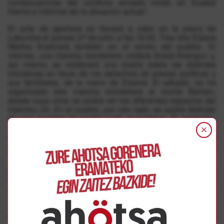
consecuencias del conflicto armado vivido en Euskal
Herria e informar de la situación actual”.
El acto de apertura se llevará a cabo en la plaza de
Lakuntza el jueves 27 de julio a las 18:30. Tras ello Kalera
Martxa finalizará también en el centro del pueblo. El
viernes, una marcha montañera visitará Aralar-Arangun y,
así mismo, se celebrará una charla sobre las distintas
iniciativas en favor de los derechos de presas políticas y
sus familiares, de la mano de Etxerat. El sábado, se ha
organizado otra marcha montañera al monte Beriain,
desde cuya cima se podrá ver los diferentes espacios del
Hatortxu 20. En el pueblo, por otro lado, se podrá disfrutar
de una muestra de grafitis junto al gaztetxe. Al mediodía,
una charla con representación internacional estudiará el
papel de las presas políticas en la resolución de distintos
conflictos. Habrá representación de Irlanda, Palestina,
Colombia y Euskal Herria.
El acto principal del festival será el domingo a las 13:00.
Bajo el lema “Nahiko da… Etxera!” (Ya vale… ¡A casa!), se
celebrará un acto nacional contra la dispersión. Además,
un mercado de artesanos y una comida popular darán
color al pueblo, que también acogerá actividades infantiles
dirigidas por Dindaia. A las 15.00 Irrien Lagunak actuará