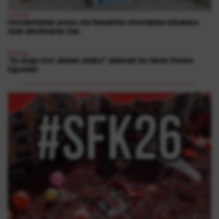
Presoak
Hondartzetan preso eta iheslarien etxeratzea eskatuko
dute abuztuaren 2an
Presoak
“Ez dugu inor atzean utziko” adierazi du Sarek Etxera
Egunean