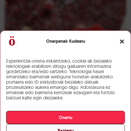
Onarpenak Kudeatu
Esperientzia onena eskaintzeko, cookie-ak bezalako
teknologiak erabiltzen ditugu gailuaren informazioa
gordetzeko eta/edo sartzeko. Teknologia hauei
emandako baimenak webgune honetan arakatzeko
portaera edo ID esklusiboak bezalako datuak
prozesatzeko aukera emango digu. Adostasuna ez
emateak edo baimena kentzeak ezaugarri eta funtzio
batzuei kalte egin diezaieke.
Onartu
Baztertu