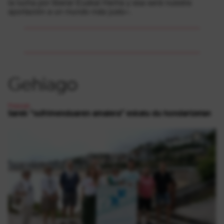
la lucha por liberar Euskal Herria y esa será nuestra
aportación a un mundo más justo».
Gehiago
Presoak
Sarek “sufrimenduaren amaiera” eskatu du hondartzetan