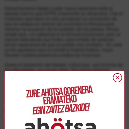
Estrechamente ligado a este nuevo escenario está el
debate interno que EPPK emprendió en diciembre. Cita el
Colectivo que hace un año ya expuso su convicción de
que se estaba en camino de encontrar la fórmula para
resolver la ecuación de la cuestión de los presos. Ahora
añade que «no sabemos si la fórmula funcionará, pero al
menos está dando sus frutos, para enfado de quienes
tenían esperanza de que el pueblo nos olvidara». En este
punto agradece que la iniciativa Kalera Kalera «haya
llevado nuestra presencia a todos los rincones».
Sobre el desarrollo del debate, indica que «por encima de
las dificultades, va a buen ritmo. Por ahora estamos
recogiendo las aportaciones al informe de base, los votos
y las propuestas de nombres para portavocía y
representación del Colectivo, con el 20 de mayo como
plazo tope». Calcula en consecuencia que las
conclusiones del debate se podrán dar a conocer «hacia
mediados del verano».
Iniciativas próximas
En este contexto, EPPK saluda iniciativas anunciadas
para las próximas semanas y meses, como el citado acto