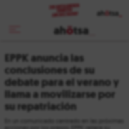
ah
ö
tsa
_
EPPK anuncia las
conclusiones de su
debate para el verano y
llama a movilizarse por
su repatriación
En un comunicado centrado en las próximas
acciones por los presos, EPPK reitera su