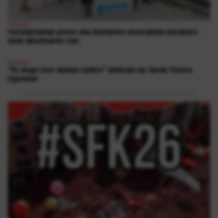
Presoak
Hondartzetan preso eta iheslarien etxeratzea eskatuko
dute abuztuaren 2an
Presoak
“Ez dugu inor atzean utziko” adierazi du Sarek Etxera
Egunean