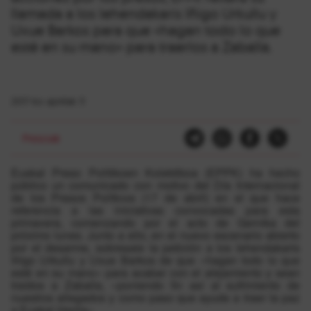
llamada a los lehendakaris Iñigo Urkullu y
Uxue Barkos para que «hagan todo lo que
esté en su mano» para traerlos a Zaballa.
2017-ko apirilak 11
Presoak
Euskal Preso Politikoen Kolektiboa (EPPK) ha hecho
público un comunicado con motivo del Día Internacional
de los Presos Políticos (17 de abril) en el que hace
referencia a las iniciativas convocadas para esta
primavera, comenzando por el acto de Gernika del
próximo lunes. Junto a ello, en el nuevo escenario abierto
por el desarme, sobresale la petición a los lehendakaris
Iñigo Urkullu y Uxue Barkos de que «hagan todo lo que
esté en su mano» para acabar con el alejamiento y sean
traídos a Zaballa, «poniendo fin así al sufrimiento de
nuestros allegados y como paso que ayude a traer la paz
a Euskal Herria».