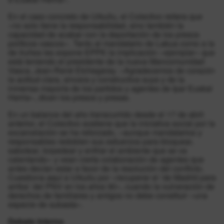
En el caso concreto de Urkullu, el Colectivo reitera que
«no solo tiene la responsabilidad, sino también la
capacidad de acabar con la deportación de los presos
políticos vascos». Tanto al mandatario de Lakua como a la
de Iruñea les expone EPPK la implicación «ejemplar» que
está teniendo el presidente de la nueva Mancomunidad
Vasca, Jean-René Etchegaray. «Agradecemos de corazón
la actitud clara, sincera y constructiva suya y de la
inmensa mayoría de los partidos y agentes de Ipar Euskal
Herria», dicen los presos y presas.
En un balance del año transcurrido desde el 17 de abril
anterior, el Colectivo sostiene que la iniciativa social por la
excarcelación se ha reforzado, «aunque mandatarios y
responsables redoblen sus esfuerzos para bloquear,
sabotear, torpedear y enfriar el ambiente que se va
calentando» y vean cierta colaboración de agentes que
antes decían estar a favor de la resolución del conflicto.
Cuestiona aquí a Urkullu por «recuperar el ‘de Madrid para
arriba’ del PNV en los años 90», cuando la vulneración de
derechos de familiares y amigos no debe constituir «una
especie de subasta».
Debate interno