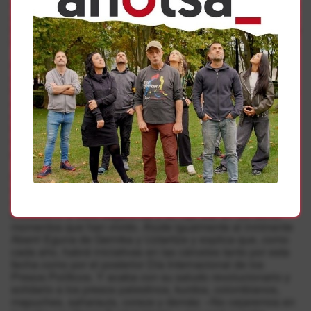
de Gernika del lunes próximo, las marchas del 20 de mayo
a tres prisiones españolas y francesas representativas y la
Marcha de la Libertad promovida para julio evocando la de
hace 40 años.
Recuerda que se van a cumplir también cuatro décadas
de la Semana pro-Amnistía «y que tendremos ocasión de
homenajear a los ciudadanos solidarios muertos entonces
a manos de las fuerzas represivas, además de a los
compañeros de lucha a los que han matado en prisión y a
los fallecidos en la deportación y el exilio, y también de
rendir honores a los familiares y amigos muertos por una
política carcelaria criminal basada en la deportación».
El comunicado agradece también la movilización del 25
de marzo en Baiona por los presos enfermos, la anterior
multitudinaria del 14 de enero en Bilbo o el respaldo
ciudadano a Sara Majarenas y su hija Izar en los duros
momentos que han vivido. Alude igualmente al inminente
Aberri Eguna de Gernika y Uztaritze y explica que, como
cada año, habrá iniciativas en las cárceles tanto por esta
fecha como por el posterior Día Internacional de los
Presos Políticos. Y acaba con su saludo revolucionario y
solidario a los presos palestinos, kurdos, colombianos,
mapuches, saharauis, corsos y demás: «No cejaremos en