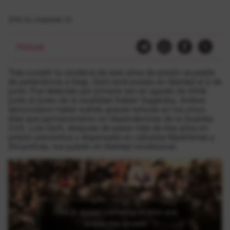
2016-ko maiatzak 23
Presoak
Tras cumplir la condena de seis años de prisión acusado
de pertenencia a Segi, Goñi será puesto en libertad el 2 de
junio. Fue detenido por primera vez en agosto de 2008
junto al joven de la localidad Xabier Sagardoy. Ambos
denunciaron haber sufrido graves torturas en los cinco
días que permanecieron en dependencias de la Guardia
Civil. Luis Goñi, después de pasar más de tres años en
prisión preventiva y dispersado en cárceles Madrileñas y
Alicantinas, fue puesto en libertad condicional.
Click to accept marketing cookies and
enable this content