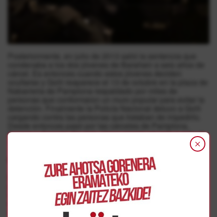
Posteriormente, en julio de 2013 salió la sentencia que
condenaba a los dos jóvenes de Barañain a seis años de
cárcel. Es entonces cuando estos jóvenes deciden
ocultarse y Goñi reaparece el 13 de octubre en la plaza de
Nabarreria de Pamplona respaldado por miles de
personas que conformaron un muro popular para evitar la
detención. Finalmente la Policía Nacional detuvo a Goñi
cargando contra las personas que trataban de impedirlo.
Desde entonces pasó por las cárceles de Pamplona,
Daroca y Almería. De esta última prisión situada a más de
1000 kilómetros de Barañain saldrá el próximo 2 de junio.
Llaman a movilizarse en Barañain
Bajo el lema “Hator besoetara-etxera!” el próximo 3 de
junio viernes, han convocado una movilización por los
derechos de las personas presas a las 19:00 de la tarde
en Barañain. Sendas columnas partiran simultaneamente;
una desde la plaza Nelson Mandela-Plaza de la Paz y la