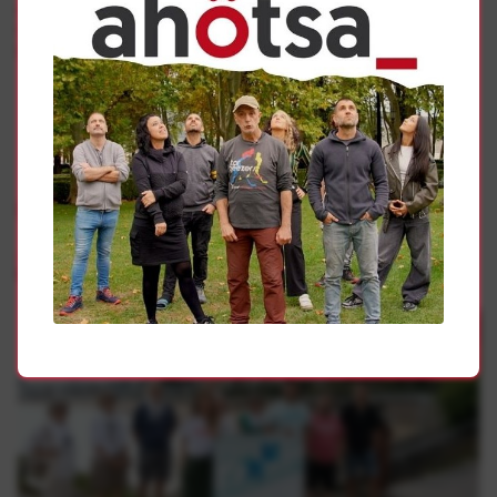
otra desde la plaza Lurgorri confluyendo en una
manifestación que terminará con un gran mosaico
pidiendo el fin de la dispersión.
Gehiago
Presoak
Sarek “sufrimenduaren amaiera” eskatu du hondartzetan