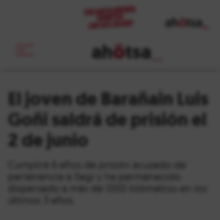
ah
ö
tsa
_
El joven de Barañain Luis
Goñi saldrá de prisión el
2 de junio
Cumplirá 6 años de prisión acusado de
pertenencia a Segi y ha permanecido
dispersado a más de 1000 kilómetros en los
últimos 3 años.