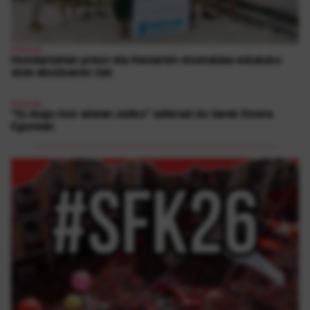
Presoak
Hondartzetan preso eta iheslarien etxeratzea eskatuko
dute abuztuaren 2an
Presoak
“Ez dugu inor atzean utziko” adierazi du Sarek Etxera
Egunean