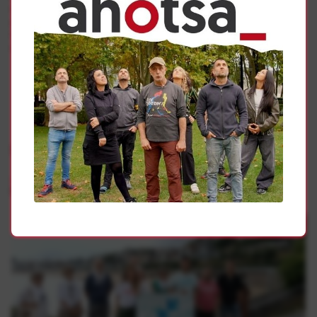
introducir una ikurriña en el Txupinazo del 2010 se
encuentran a la espera de la resolución del Tribunal
Supremo de Navarra. Estos jóvenes están en peligro de
ser encarcelados.
Gehiago
Presoak
Sarek “sufrimenduaren amaiera” eskatu du hondartzetan