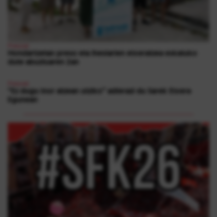
Presoak
Hondartzetan preso eta iheslarien etxeratzea eskatuko
dute abuztuaren 2an
Presoak
“Ez dugu inor atzean utziko” adierazi du Sarek Etxera
Egunean