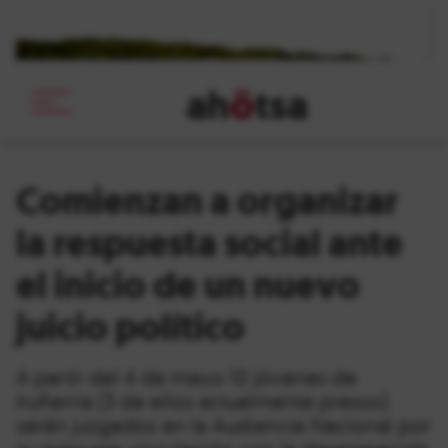
ah
ö
tsa
_
Comienzan a organizar
la respuesta social ante
el inicio de un nuevo
juicio político
A partir del 4 de mayo 10 jóvenes de
Iruñerria (3 de ellos actualmente presos)
serán juzgados en la Audiencia Nacional por