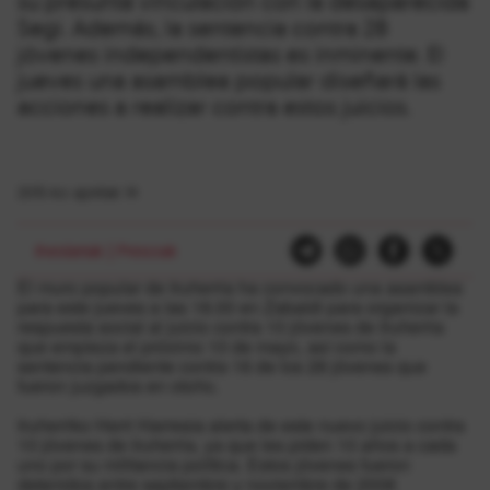
su presunta vinculación con la desaparecida
Segi. Además, la sentencia contra 28
jóvenes independentistas es inminente. El
jueves una asamblea popular diseñará las
acciones a realizar contra estos juicios.
2015-ko apirilak 14
iheslariak
|
Presoak
El muro popular de Iruñerria ha convocado una asamblea
para este jueves a las 18.00 en Zabaldi para organizar la
respuesta social al juicio contra 10 jóvenes de Iruñerria
que empieza el próximo 10 de mayo, así como la
sentencia pendiente contra 16 de los 28 jóvenes que
fueron juzgados en otoño.
Iruñerriko Herri Harresia alerta de este nuevo juicio contra
10 jóvenes de Iruñerria, ya que les piden 10 años a cada
uno por su militancia política. Estos jóvenes fueron
detenidos entre septiembre y noviembre de 2008