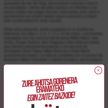
acusados de ser de Segi, denunciaron torturas y fueron
encarcelados. Varios de ellos salieron en libertad a los
pocos meses tras pagar fianzas millonarias, pero otros 3
permanecen en prisión desde aquel entonces al haber
sido condenados en otras causas.
Siete años después, serán juzgados en la Audiencia
Nacional, los días 4, 5, 6, 7, 11 y 12 de mayo. Los jóvenes
imputados son los vecinos de Iturrama Mikel Marin, Iker
Aristu, Diego Octavio, Iker Araguas e Ibai Azkona (estos
dos últimos actualmente presos) y los vecinos de
Arrosadía Oihan Ataun Mikel Beunza e Iñaki Marin
(actualmente preso). La lista se completa con el vecino de
Barañain Mikel Framarike y Gorka Sueskun, de Donibane.
A la espera de la sentencia de los 28 y del Txupinazo
del 2010
Mientras tanto, se sigue a la espera de la sentencia contra
16 de los 28 jóvenes que fueron juzgados en otoño (el
fiscal retiró la acusación contra los otros 12). Iruñerriko
Herri Harresia alerta de que esta sentencia podría ser
inminente, y llama a la ciudadanía a estar atenta a las
movilizaciones.
Además, hay que recordar que los jóvenes acusados de